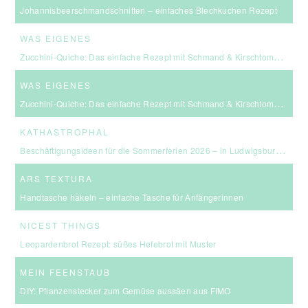
Johannisbeerschmandschnitten – einfaches Blechkuchen Rezept
WAS EIGENES
Zucchini-Quiche: Das einfache Rezept mit Schmand & Kirschtomaten
WAS EIGENES
Zucchini-Quiche: Das einfache Rezept mit Schmand & Kirschtomaten
KATHASTROPHAL
Beschäftigungsideen für die Sommerferien 2026 – in Ludwigsburg, Stuttgart & Umgebung
ARS TEXTURA
Handtasche häkeln – einfache Tasche für Anfängerinnen
NICEST THINGS
Leopardenbrot Rezept: süßes Hefebrot mit Muster
MEIN FEENSTAUB
DIY: Pflanzenstecker zum Gemüse aussäen aus FIMO