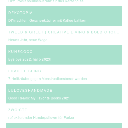
DIY: Trockenblumen-Kranz für das Kerzenglas
DEKOTOPIA
DIYnachten: Geschenktücher mit Kaffee batiken
T
WEED & GREET | CREATIVE LIVING & BOLD CHOICES
Neues Jahr, neue Wege
KUNECOCO
Bye bye 2022, hallo 2023!
FRAU LIEBLING
7 Heilkräuter gegen Menstruationsbeschwerden
LULOVESHANDMADE
Good Reads: My Favorite Books 2021
ZWO:STE
reflektierender Hundepullover für Parker