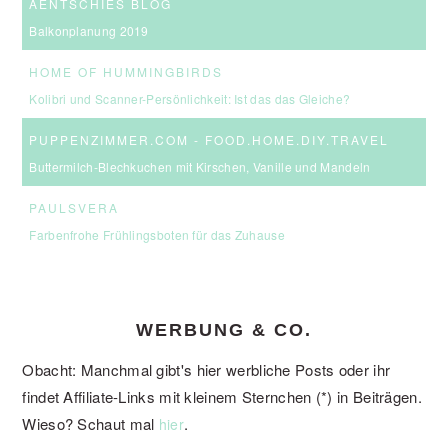
AENTSCHIES BLOG
Balkonplanung 2019
HOME OF HUMMINGBIRDS
Kolibri und Scanner-Persönlichkeit: Ist das das Gleiche?
PUPPENZIMMER.COM - FOOD.HOME.DIY.TRAVEL
Buttermilch-Blechkuchen mit Kirschen, Vanille und Mandeln
PAULSVERA
Farbenfrohe Frühlingsboten für das Zuhause
WERBUNG & CO.
Obacht: Manchmal gibt's hier werbliche Posts oder ihr
findet Affiliate-Links mit kleinem Sternchen (*) in Beiträgen.
Wieso? Schaut mal
.
hier