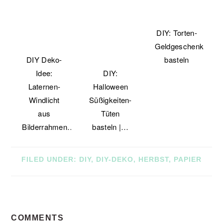
DIY: Torten-
Geldgeschenk
DIY Deko-
basteln
Idee:
DIY:
Laternen-
Halloween
Windlicht
Süßigkeiten-
aus
Tüten
Bilderrahmen…
basteln |…
FILED UNDER:
DIY
,
DIY-DEKO
,
HERBST
,
PAPIER
READER
COMMENTS
INTERACTIONS