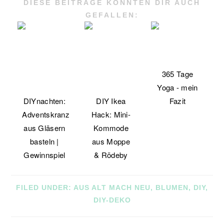
DIESE BEITRÄGE KÖNNTEN DIR AUCH
GEFALLEN:
365 Tage
Yoga - mein
DIYnachten:
DIY Ikea
Fazit
Adventskranz
Hack: Mini-
aus Gläsern
Kommode
basteln |
aus Moppe
Gewinnspiel
& Rödeby
FILED UNDER:
AUS ALT MACH NEU
,
BLUMEN
,
DIY
,
DIY-DEKO