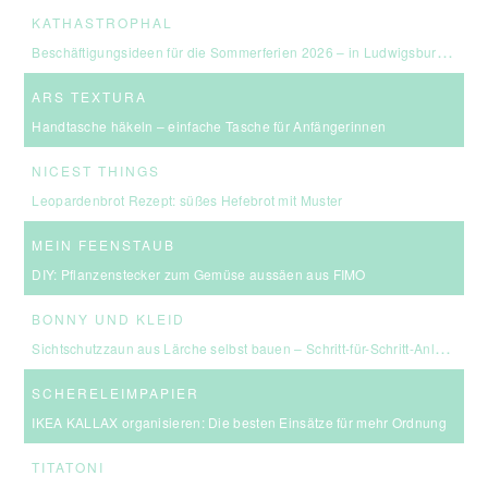
KATHASTROPHAL
Beschäftigungsideen für die Sommerferien 2026 – in Ludwigsburg, Stuttgart & Umgebung
ARS TEXTURA
Handtasche häkeln – einfache Tasche für Anfängerinnen
NICEST THINGS
Leopardenbrot Rezept: süßes Hefebrot mit Muster
MEIN FEENSTAUB
DIY: Pflanzenstecker zum Gemüse aussäen aus FIMO
BONNY UND KLEID
Sichtschutzzaun aus Lärche selbst bauen – Schritt-für-Schritt-Anleitung & Kosten
SCHERELEIMPAPIER
IKEA KALLAX organisieren: Die besten Einsätze für mehr Ordnung
TITATONI