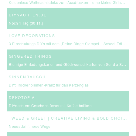
Kostenlose Weihnachtsdeko zum Ausdrucken – eine kleine Girlande für euer Zuhause ☆
DIYNACHTEN.DE
Noch 1 Tag (30.11.)
LOVE DECORATIONS
3 Einschulungs DIYs mit dem „Deine Dinge Stempel – School Edition“ #BackToSchool + Gewinnspiel
GINGERED THINGS
Blumige Einladungskarten und Glückwunschkarten von Send a Smile
SINNENRAUSCH
DIY: Trockenblumen-Kranz für das Kerzenglas
DEKOTOPIA
DIYnachten: Geschenktücher mit Kaffee batiken
T
WEED & GREET | CREATIVE LIVING & BOLD CHOICES
Neues Jahr, neue Wege