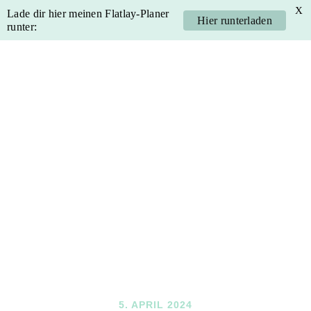
X
Lade dir hier meinen Flatlay-Planer
Hier runterladen
runter:
Skip
Skip
Skip
Skip
to
to
to
to
primary
main
primary
footer
navigation
content
sidebar
5. APRIL 2024