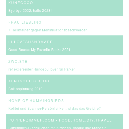
KUNECOCO
Bye bye 2022, hallo 2023!
FRAU LIEBLING
7 Heilkräuter gegen Menstruationsbeschwerden
LULOVESHANDMADE
Good Reads: My Favorite Books 2021
ZWO:STE
reflektierender Hundepullover für Parker
AENTSCHIES BLOG
Balkonplanung 2019
HOME OF HUMMINGBIRDS
Kolibri und Scanner-Persönlichkeit: Ist das das Gleiche?
PUPPENZIMMER.COM - FOOD.HOME.DIY.TRAVEL
Buttermilch-Blechkuchen mit Kirschen, Vanille und Mandeln