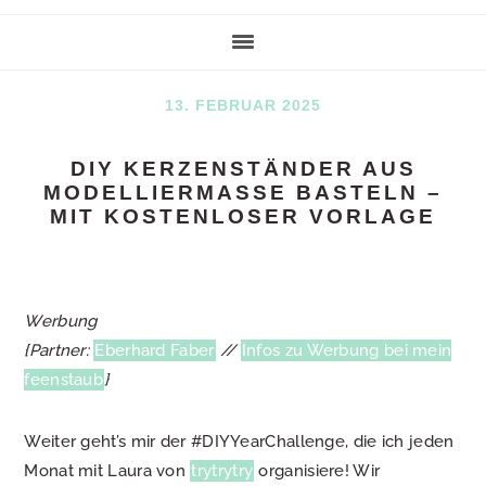
13. FEBRUAR 2025
DIY KERZENSTÄNDER AUS
MODELLIERMASSE BASTELN –
MIT KOSTENLOSER VORLAGE
Werbung
{Partner:
Eberhard Faber
//
Infos zu Werbung bei mein
feenstaub
}
Weiter geht’s mir der #DIYYearChallenge, die ich jeden
Monat mit Laura von
trytrytry
organisiere! Wir