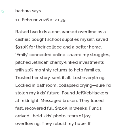
barbara
says
11. Februar 2026 at 21:39
Raised two kids alone, worked overtime as a
cashier, bought school supplies myself, saved
$310K for their college and a better home.
‘Emily’ connected online, shared my struggles,
pitched „ethical“ charity-linked investments
with 20% monthly returns to help families.
Trusted her story, sent it all. Lost everything.
Locked in bathroom, collapsed crying—sure I’d
stolen my kids‘ future. Found JetWebHackers
at midnight. Messaged broken. They traced
fast, recovered full $310K in weeks. Funds
arrived… held kids‘ photo, tears of joy
overflowing. They rebuilt my hope. If