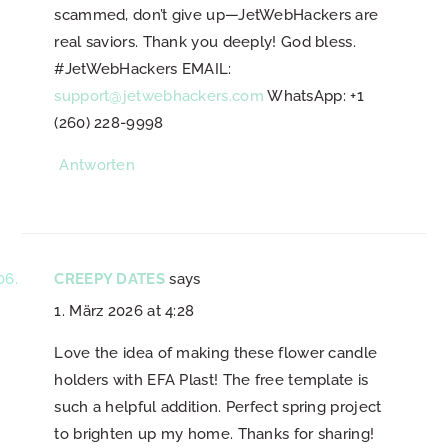
scammed, don’t give up—JetWebHackers are
real saviors. Thank you deeply! God bless.
#JetWebHackers EMAIL:
support@jetwebhackers.com
WhatsApp: +1
(260) 228-9998
Antworten
CREEPY DATES
says
1. März 2026 at 4:28
Love the idea of making these flower candle
holders with EFA Plast! The free template is
such a helpful addition. Perfect spring project
to brighten up my home. Thanks for sharing!