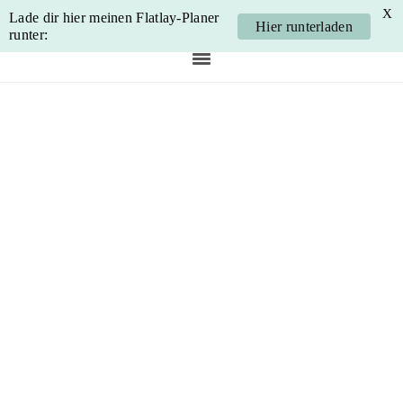
X
Lade dir hier meinen Flatlay-Planer
Hier runterladen
runter:
Skip
Skip
Skip
Skip
to
to
to
to
primary
main
primary
footer
navigation
content
sidebar