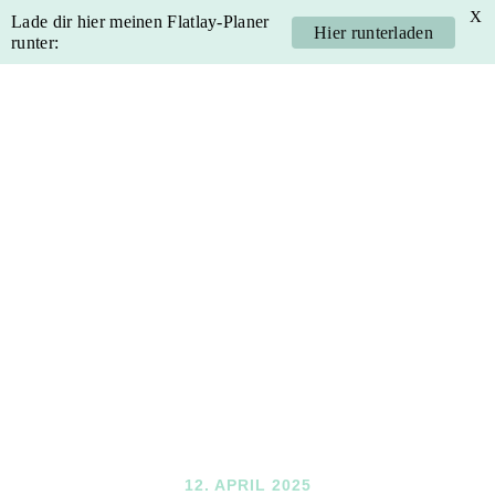
X
Lade dir hier meinen Flatlay-Planer
Hier runterladen
runter:
Skip
Skip
Skip
Skip
to
to
to
to
primary
main
primary
footer
navigation
content
sidebar
12. APRIL 2025