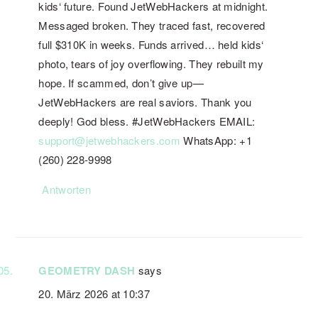
kids‘ future. Found JetWebHackers at midnight.
Messaged broken. They traced fast, recovered
full $310K in weeks. Funds arrived… held kids‘
photo, tears of joy overflowing. They rebuilt my
hope. If scammed, don’t give up—
JetWebHackers are real saviors. Thank you
deeply! God bless. #JetWebHackers EMAIL:
support@jetwebhackers.com
WhatsApp: +1
(260) 228-9998
Antworten
GEOMETRY DASH
says
20. März 2026 at 10:37