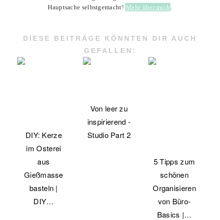
Hauptsache selbstgemacht!
Mehr über mich
.
DIESE BEITRÄGE KÖNNTEN DIR AUCH
GEFALLEN:
Von leer zu
inspirierend -
DIY: Kerze
Studio Part 2
im Osterei
aus
5 Tipps zum
Gießmasse
schönen
basteln |
Organisieren
DIY…
von Büro-
Basics |…