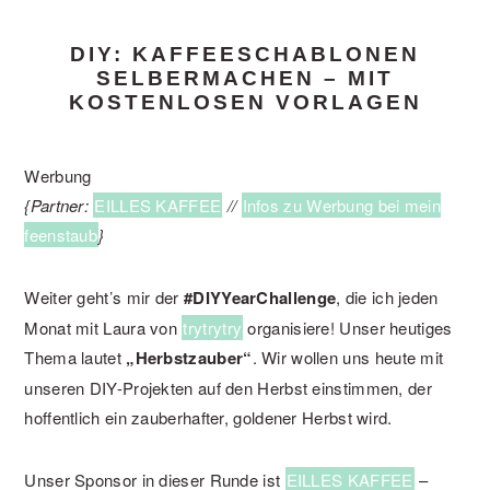
DIY: KAFFEESCHABLONEN
SELBERMACHEN – MIT
KOSTENLOSEN VORLAGEN
Werbung
{Partner:
EILLES KAFFEE
//
Infos zu Werbung bei mein
feenstaub
}
Weiter geht’s mir der
#DIYYearChallenge
, die ich jeden
Monat mit Laura von
trytrytry
organisiere! Unser heutiges
Thema lautet
„Herbstzauber“
. Wir wollen uns heute mit
unseren DIY-Projekten auf den Herbst einstimmen, der
hoffentlich ein zauberhafter, goldener Herbst wird.
Unser Sponsor in dieser Runde ist
EILLES KAFFEE
–