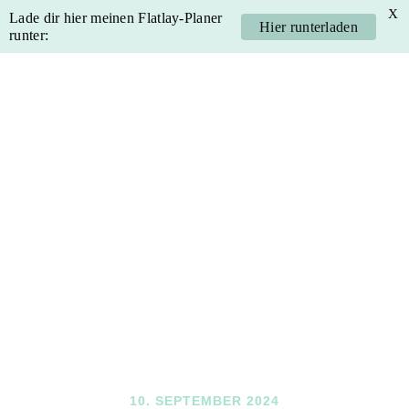
X
Lade dir hier meinen Flatlay-Planer
Hier runterladen
runter:
Skip
Skip
Skip
Skip
to
to
to
to
primary
main
primary
footer
navigation
content
sidebar
10. SEPTEMBER 2024