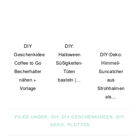
DIY
DIY:
Geschenkidee:
Halloween
DIY-Deko:
Coffee to Go
Süßigkeiten-
Himmeli-
Becherhalter
Tüten
Suncatcher
nähen +
basteln |…
aus
Vorlage
Strohhalmen
als…
FILED UNDER:
DIY
,
DIY GESCHENKIDEEN
,
DIY-
DEKO
,
PLOTTEN