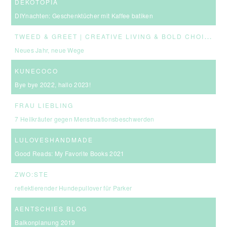
DEKOTOPIA
DIYnachten: Geschenktücher mit Kaffee batiken
T
WEED & GREET | CREATIVE LIVING & BOLD CHOICES
Neues Jahr, neue Wege
KUNECOCO
Bye bye 2022, hallo 2023!
FRAU LIEBLING
7 Heilkräuter gegen Menstruationsbeschwerden
LULOVESHANDMADE
Good Reads: My Favorite Books 2021
ZWO:STE
reflektierender Hundepullover für Parker
AENTSCHIES BLOG
Balkonplanung 2019