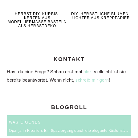
HERBST DIY: KÜRBIS-
DIY: HERBSTLICHE BLUMEN-
KERZEN AUS
LICHTER AUS KREPPPAPIER
MODELLIERMASSE BASTELN
ALS HERBSTDEKO
KONTAKT
Hast du eine Frage? Schau erst mal
, vielleicht ist sie
hier
bereits beantwortet. Wenn nicht,
!
schreib mir gern
BLOGROLL
WAS EIGENES
Opatija in Kroatien: Ein Spaziergang durch die elegante Küstenstadt an der Kvarner Bucht