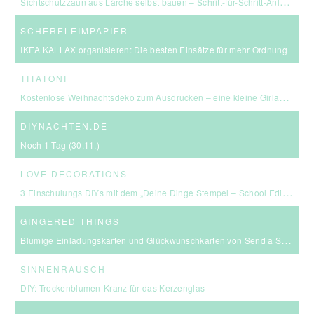
Sichtschutzzaun aus Lärche selbst bauen – Schritt-für-Schritt-Anleitung & Kosten
SCHERELEIMPAPIER
IKEA KALLAX organisieren: Die besten Einsätze für mehr Ordnung
TITATONI
Kostenlose Weihnachtsdeko zum Ausdrucken – eine kleine Girlande für euer Zuhause ☆
DIYNACHTEN.DE
Noch 1 Tag (30.11.)
LOVE DECORATIONS
3 Einschulungs DIYs mit dem „Deine Dinge Stempel – School Edition“ #BackToSchool + Gewinnspiel
GINGERED THINGS
Blumige Einladungskarten und Glückwunschkarten von Send a Smile
SINNENRAUSCH
DIY: Trockenblumen-Kranz für das Kerzenglas