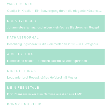
WAS EIGENES
Opatija in Kroatien: Ein Spaziergang durch die elegante Küstenstadt an der Kvarner Bucht
KREATIVFIEBER
Johannisbeerschmandschnitten – einfaches Blechkuchen Rezept
KATHASTROPHAL
Beschäftigungsideen für die Sommerferien 2026 – in Ludwigsburg, Stuttgart & Umgebung
ARS TEXTURA
Handtasche häkeln – einfache Tasche für Anfängerinnen
NICEST THINGS
Leopardenbrot Rezept: süßes Hefebrot mit Muster
MEIN FEENSTAUB
DIY: Pflanzenstecker zum Gemüse aussäen aus FIMO
BONNY UND KLEID