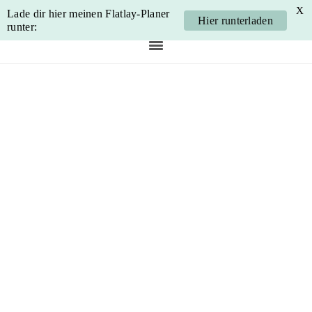
X
Lade dir hier meinen Flatlay-Planer
Hier runterladen
runter:
Skip
Skip
Skip
Skip
to
to
to
to
primary
main
primary
footer
navigation
content
sidebar