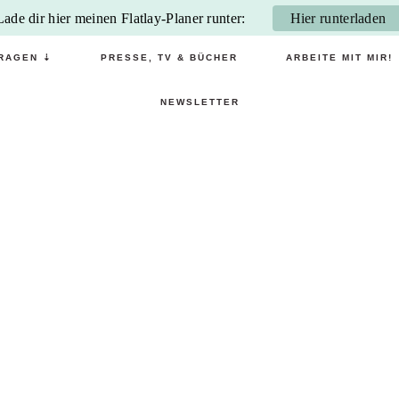
Lade dir hier meinen Flatlay-Planer runter:
Hier runterladen
RAGEN ⇣
PRESSE, TV & BÜCHER
ARBEITE MIT MIR!
NEWSLETTER