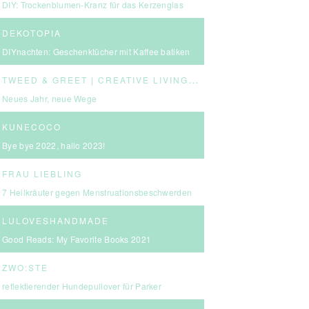
DIY: Trockenblumen-Kranz für das Kerzenglas
DEKOTOPIA
DIYnachten: Geschenktücher mit Kaffee batiken
T
WEED & GREET | CREATIVE LIVING & BOLD CHOICES
Neues Jahr, neue Wege
KUNECOCO
Bye bye 2022, hallo 2023!
FRAU LIEBLING
7 Heilkräuter gegen Menstruationsbeschwerden
LULOVESHANDMADE
Good Reads: My Favorite Books 2021
ZWO:STE
reflektierender Hundepullover für Parker