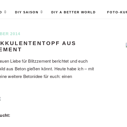
O
DIY SAISON
DIY A BETTER WORLD
FOTO-KU
BER 2014
UKKULENTENTOPF AUS
ZEMENT
euen Liebe für Blitzzement berichtet und euch
bild aus Beton gießen könnt. Heute habe ich – mit
eine weitere Betonidee für euch: einen
aucht: