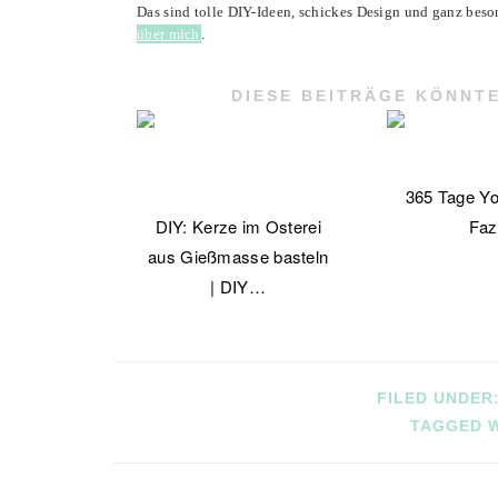
Das sind tolle DIY-Ideen, schickes Design und ganz beso
über mich
.
DIESE BEITRÄGE KÖNNTE
365 Tage Yo
DIY: Kerze im Osterei
Faz
aus Gießmasse basteln
| DIY…
FILED UNDER
TAGGED 