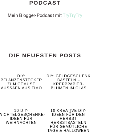
PODCAST
Mein Blogger-Podcast mit
TryTryTry
DIE NEUESTEN POSTS
DIY:
DIY: GELDGESCHENK
PFLANZENSTECKER
BASTELN –
ZUM GEMÜSE
KREPPPAPIER-
AUSSÄEN AUS FIMO
BLUMEN IM GLAS
10 DIY-
10 KREATIVE DIY-
WICHTELGESCHENKE-
IDEEN FÜR DEN
IDEEN FÜR
HERBST:
WEIHNACHTEN
HERBSTBASTELN
FÜR GEMÜTLICHE
TAGE & HALLOWEEN