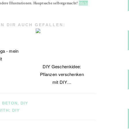
ndere Illustrationen. Hauptsache selbstgemacht!
Mehr
N DIR AUCH GEFALLEN:
ga - mein
it
DIY Geschenkidee:
Pflanzen verschenken
mit DIY…
:
BETON
,
DIY
WITH:
DIY