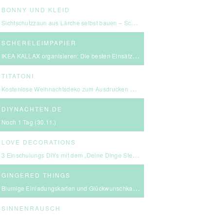
BONNY UND KLEID
Sichtschutzzaun aus Lärche selbst bauen – Schritt-für-Schritt-Anleitung & Kosten
SCHERELEIMPAPIER
IKEA KALLAX organisieren: Die besten Einsätze für mehr Ordnung
TITATONI
Kostenlose Weihnachtsdeko zum Ausdrucken – eine kleine Girlande für euer Zuhause ☆
DIYNACHTEN.DE
Noch 1 Tag (30.11.)
LOVE DECORATIONS
3 Einschulungs DIYs mit dem „Deine Dinge Stempel – School Edition“ #BackToSchool + Gewinnspiel
GINGERED THINGS
Blumige Einladungskarten und Glückwunschkarten von Send a Smile
SINNENRAUSCH