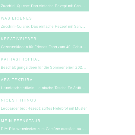
Zucchini-Quiche: Das einfache Rezept mit Schmand & Kirschtomaten
WAS EIGENES
Zucchini-Quiche: Das einfache Rezept mit Schmand & Kirschtomaten
KREATIVFIEBER
Geschenkideen für Friends Fans zum 40. Geburtstag
KATHASTROPHAL
Beschäftigungsideen für die Sommerferien 2026 – in Ludwigsburg, Stuttgart & Umgebung
ARS TEXTURA
Handtasche häkeln – einfache Tasche für Anfängerinnen
NICEST THINGS
Leopardenbrot Rezept: süßes Hefebrot mit Muster
MEIN FEENSTAUB
DIY: Pflanzenstecker zum Gemüse aussäen aus FIMO