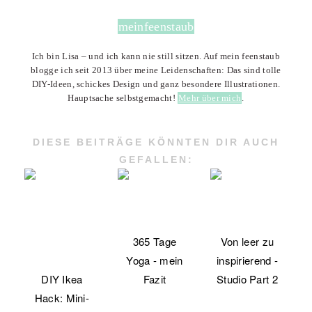
meinfeenstaub
Ich bin Lisa – und ich kann nie still sitzen. Auf mein feenstaub
blogge ich seit 2013 über meine Leidenschaften: Das sind tolle
DIY-Ideen, schickes Design und ganz besondere Illustrationen.
Hauptsache selbstgemacht!
Mehr über mich
.
DIESE BEITRÄGE KÖNNTEN DIR AUCH
GEFALLEN:
365 Tage
Von leer zu
Yoga - mein
inspirierend -
DIY Ikea
Fazit
Studio Part 2
Hack: Mini-