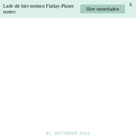
X
Lade dir hier meinen Flatlay-Planer
Hier runterladen
runter:
Skip
Skip
Skip
Skip
to
to
to
to
primary
main
primary
footer
navigation
content
sidebar
31. OKTOBER 2021