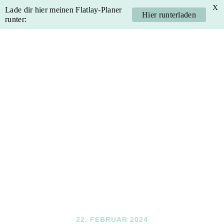
X
Lade dir hier meinen Flatlay-Planer
Hier runterladen
runter:
Skip
Skip
Skip
Skip
to
to
to
to
primary
main
primary
footer
navigation
content
sidebar
22. FEBRUAR 2024