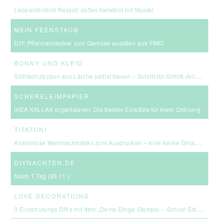
Leopardenbrot Rezept: süßes Hefebrot mit Muster
MEIN FEENSTAUB
DIY: Pflanzenstecker zum Gemüse aussäen aus FIMO
BONNY UND KLEID
Sichtschutzzaun aus Lärche selbst bauen – Schritt-für-Schritt-Anleitung & Kosten
SCHERELEIMPAPIER
IKEA KALLAX organisieren: Die besten Einsätze für mehr Ordnung
TITATONI
Kostenlose Weihnachtsdeko zum Ausdrucken – eine kleine Girlande für euer Zuhause ☆
DIYNACHTEN.DE
Noch 1 Tag (30.11.)
LOVE DECORATIONS
3 Einschulungs DIYs mit dem „Deine Dinge Stempel – School Edition“ #BackToSchool + Gewinnspiel