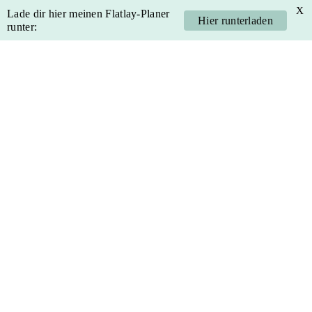
X
Lade dir hier meinen Flatlay-Planer
Hier runterladen
runter:
Skip
Skip
Skip
Skip
to
to
to
to
primary
main
primary
footer
navigation
content
sidebar