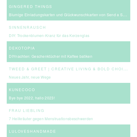
GINGERED THINGS
Blumige Einladungskarten und Glückwunschkarten von Send a Smile
SINNENRAUSCH
DIY: Trockenblumen-Kranz für das Kerzenglas
DEKOTOPIA
DIYnachten: Geschenktücher mit Kaffee batiken
T
WEED & GREET | CREATIVE LIVING & BOLD CHOICES
Neues Jahr, neue Wege
KUNECOCO
Bye bye 2022, hallo 2023!
FRAU LIEBLING
7 Heilkräuter gegen Menstruationsbeschwerden
LULOVESHANDMADE