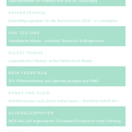
Geschenkideen für Friends Fans zum 40. Geburtstag
KATHASTROPHAL
Beschäftigungsideen für die Sommerferien 2026 – in Ludwigsburg, Stuttgart & Umgebung
ARS TEXTURA
Handtasche häkeln – einfache Tasche für Anfängerinnen
NICEST THINGS
Leopardenbrot Rezept: süßes Hefebrot mit Muster
MEIN FEENSTAUB
DIY: Pflanzenstecker zum Gemüse aussäen aus FIMO
BONNY UND KLEID
Sichtschutzzaun aus Lärche selbst bauen – Schritt-für-Schritt-Anleitung & Kosten
SCHERELEIMPAPIER
IKEA KALLAX organisieren: Die besten Einsätze für mehr Ordnung