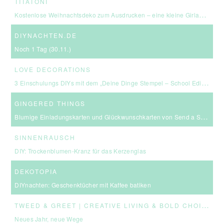
TITATONI
Kostenlose Weihnachtsdeko zum Ausdrucken – eine kleine Girlande für euer Zuhause ☆
DIYNACHTEN.DE
Noch 1 Tag (30.11.)
LOVE DECORATIONS
3 Einschulungs DIYs mit dem „Deine Dinge Stempel – School Edition“ #BackToSchool + Gewinnspiel
GINGERED THINGS
Blumige Einladungskarten und Glückwunschkarten von Send a Smile
SINNENRAUSCH
DIY: Trockenblumen-Kranz für das Kerzenglas
DEKOTOPIA
DIYnachten: Geschenktücher mit Kaffee batiken
T
WEED & GREET | CREATIVE LIVING & BOLD CHOICES
Neues Jahr, neue Wege