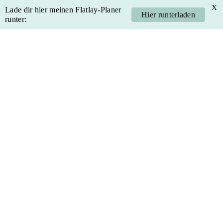
X
Lade dir hier meinen Flatlay-Planer
Hier runterladen
runter:
Skip
Skip
Skip
Skip
to
to
to
to
primary
main
primary
footer
navigation
content
sidebar