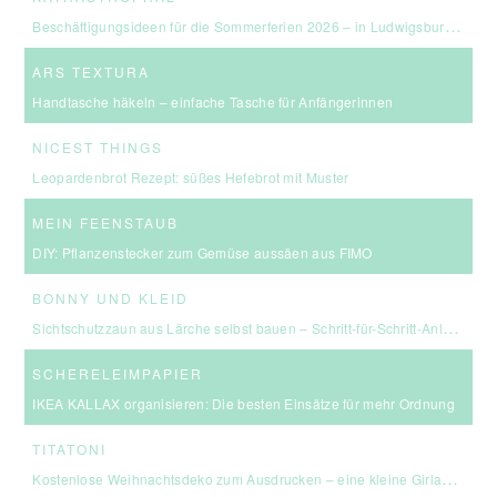
Beschäftigungsideen für die Sommerferien 2026 – in Ludwigsburg, Stuttgart & Umgebung
ARS TEXTURA
Handtasche häkeln – einfache Tasche für Anfängerinnen
NICEST THINGS
Leopardenbrot Rezept: süßes Hefebrot mit Muster
MEIN FEENSTAUB
DIY: Pflanzenstecker zum Gemüse aussäen aus FIMO
BONNY UND KLEID
Sichtschutzzaun aus Lärche selbst bauen – Schritt-für-Schritt-Anleitung & Kosten
SCHERELEIMPAPIER
IKEA KALLAX organisieren: Die besten Einsätze für mehr Ordnung
TITATONI
Kostenlose Weihnachtsdeko zum Ausdrucken – eine kleine Girlande für euer Zuhause ☆