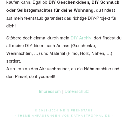
kaufen kann. Egal ob
DIY Geschenkideen, DIY Schmuck
oder Selbstgemachtes für deine Wohnung
, du findest
auf mein feenstaub garantiert das richtige DIY-Projekt für
dich!
Stöbere doch einmal durch mein
DIY-Archiv
, dort findest du
all meine DIY-Ideen nach Anlass (Geschenke,
Weihnachten, …) und Material (Fimo, Holz, Nähen, …)
sortiert.
Also, ran an den Akkuschrauber, an die Nähmaschine und
den Pinsel, do it yourself!
Impressum
|
Datenschutz
© 2013-2024 MEIN FEENSTAUB
· THEME-ANPASSUNGEN VON
KATHASTROPHAL.DE
·
·
GENESIS FRAMEWORK
|
WORDPRESS
·