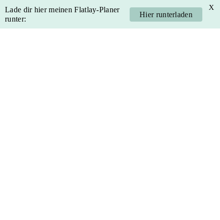
X
Lade dir hier meinen Flatlay-Planer
Hier runterladen
runter:
Skip
Skip
Skip
Skip
to
to
to
to
primary
main
primary
footer
navigation
content
sidebar