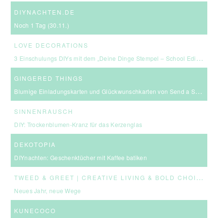
DIYNACHTEN.DE
Noch 1 Tag (30.11.)
LOVE DECORATIONS
3 Einschulungs DIYs mit dem „Deine Dinge Stempel – School Edition“ #BackToSchool + Gewinnspiel
GINGERED THINGS
Blumige Einladungskarten und Glückwunschkarten von Send a Smile
SINNENRAUSCH
DIY: Trockenblumen-Kranz für das Kerzenglas
DEKOTOPIA
DIYnachten: Geschenktücher mit Kaffee batiken
T
WEED & GREET | CREATIVE LIVING & BOLD CHOICES
Neues Jahr, neue Wege
KUNECOCO