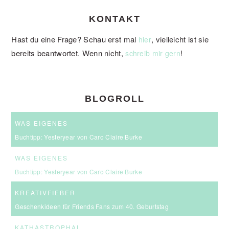
KONTAKT
Hast du eine Frage? Schau erst mal
, vielleicht ist sie
hier
bereits beantwortet. Wenn nicht,
!
schreib mir gern
BLOGROLL
WAS EIGENES
Buchtipp: Yesteryear von Caro Claire Burke
WAS EIGENES
Buchtipp: Yesteryear von Caro Claire Burke
KREATIVFIEBER
Geschenkideen für Friends Fans zum 40. Geburtstag
KATHASTROPHAL