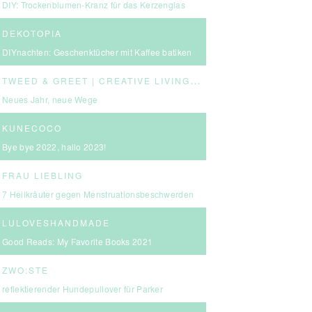
DIY: Trockenblumen-Kranz für das Kerzenglas
DEKOTOPIA
DIYnachten: Geschenktücher mit Kaffee batiken
T
WEED & GREET | CREATIVE LIVING & BOLD CHOICES
Neues Jahr, neue Wege
KUNECOCO
Bye bye 2022, hallo 2023!
FRAU LIEBLING
7 Heilkräuter gegen Menstruationsbeschwerden
LULOVESHANDMADE
Good Reads: My Favorite Books 2021
ZWO:STE
reflektierender Hundepullover für Parker