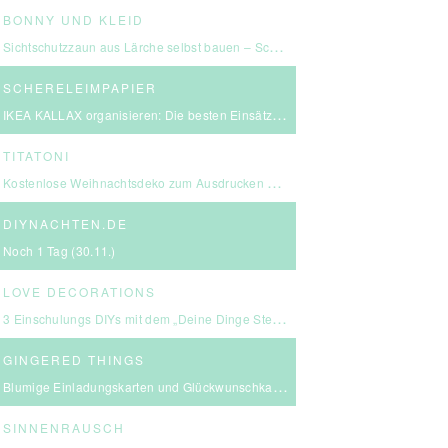
BONNY UND KLEID
Sichtschutzzaun aus Lärche selbst bauen – Schritt-für-Schritt-Anleitung & Kosten
SCHERELEIMPAPIER
IKEA KALLAX organisieren: Die besten Einsätze für mehr Ordnung
TITATONI
Kostenlose Weihnachtsdeko zum Ausdrucken – eine kleine Girlande für euer Zuhause ☆
DIYNACHTEN.DE
Noch 1 Tag (30.11.)
LOVE DECORATIONS
3 Einschulungs DIYs mit dem „Deine Dinge Stempel – School Edition“ #BackToSchool + Gewinnspiel
GINGERED THINGS
Blumige Einladungskarten und Glückwunschkarten von Send a Smile
SINNENRAUSCH