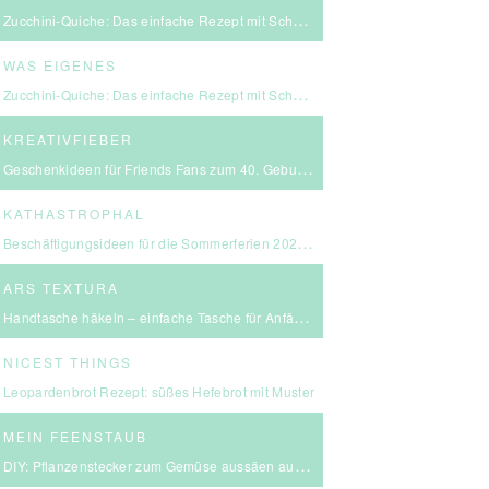
Zucchini-Quiche: Das einfache Rezept mit Schmand & Kirschtomaten
WAS EIGENES
Zucchini-Quiche: Das einfache Rezept mit Schmand & Kirschtomaten
KREATIVFIEBER
Geschenkideen für Friends Fans zum 40. Geburtstag
KATHASTROPHAL
Beschäftigungsideen für die Sommerferien 2026 – in Ludwigsburg, Stuttgart & Umgebung
ARS TEXTURA
Handtasche häkeln – einfache Tasche für Anfängerinnen
NICEST THINGS
Leopardenbrot Rezept: süßes Hefebrot mit Muster
MEIN FEENSTAUB
DIY: Pflanzenstecker zum Gemüse aussäen aus FIMO