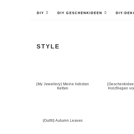
DIY
DIY GESCHENKIDEEN
DIY-DEK
STYLE
{My Jewellery} Meine liebsten
{Geschenkidee
Ketten
Holzfliegen 
{Outfit} Autumn Leaves