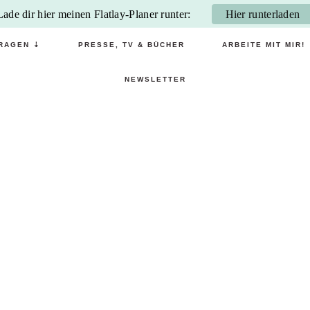
Lade dir hier meinen Flatlay-Planer runter:
Hier runterladen
RAGEN ⇣
PRESSE, TV & BÜCHER
ARBEITE MIT MIR!
NEWSLETTER