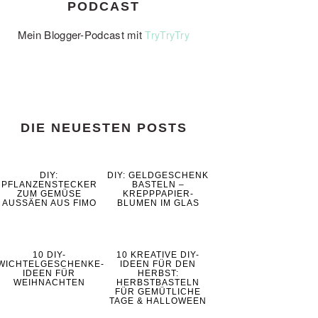
PODCAST
Mein Blogger-Podcast mit
TryTryTry
DIE NEUESTEN POSTS
DIY:
DIY: GELDGESCHENK
PFLANZENSTECKER
BASTELN –
ZUM GEMÜSE
KREPPPAPIER-
AUSSÄEN AUS FIMO
BLUMEN IM GLAS
10 DIY-
10 KREATIVE DIY-
WICHTELGESCHENKE-
IDEEN FÜR DEN
IDEEN FÜR
HERBST:
WEIHNACHTEN
HERBSTBASTELN
FÜR GEMÜTLICHE
TAGE & HALLOWEEN