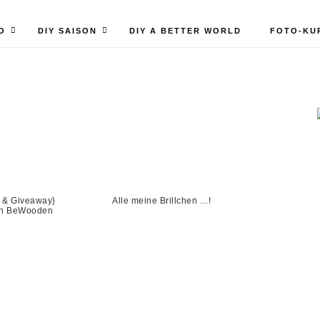
O
DIY SAISON
DIY A BETTER WORLD
FOTO-KU
 & Giveaway}
Alle meine Brillchen …!
von BeWooden