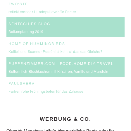
ZWO:STE
reflektierender Hundepullover für Parker
AENTSCHIES BLOG
Balkonplanung 2019
HOME OF HUMMINGBIRDS
Kolibri und Scanner-Persönlichkeit: Ist das das Gleiche?
PUPPENZIMMER.COM - FOOD.HOME.DIY.TRAVEL
Buttermilch-Blechkuchen mit Kirschen, Vanille und Mandeln
PAULSVERA
Farbenfrohe Frühlingsboten für das Zuhause
WERBUNG & CO.
Obacht: Manchmal gibt's hier werbliche Posts oder ihr