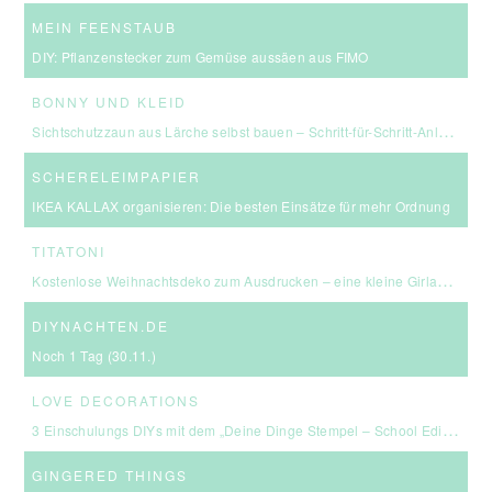
MEIN FEENSTAUB
DIY: Pflanzenstecker zum Gemüse aussäen aus FIMO
BONNY UND KLEID
Sichtschutzzaun aus Lärche selbst bauen – Schritt-für-Schritt-Anleitung & Kosten
SCHERELEIMPAPIER
IKEA KALLAX organisieren: Die besten Einsätze für mehr Ordnung
TITATONI
Kostenlose Weihnachtsdeko zum Ausdrucken – eine kleine Girlande für euer Zuhause ☆
DIYNACHTEN.DE
Noch 1 Tag (30.11.)
LOVE DECORATIONS
3 Einschulungs DIYs mit dem „Deine Dinge Stempel – School Edition“ #BackToSchool + Gewinnspiel
GINGERED THINGS