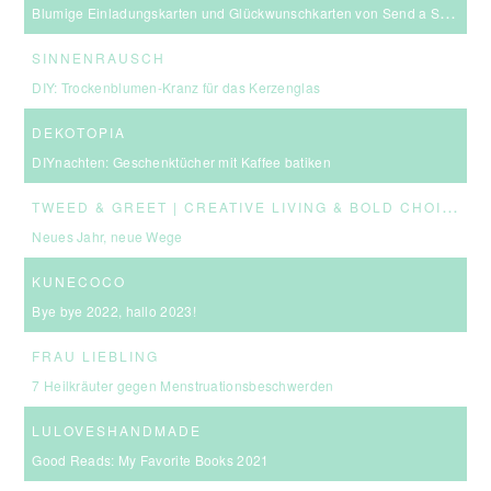
Blumige Einladungskarten und Glückwunschkarten von Send a Smile
SINNENRAUSCH
DIY: Trockenblumen-Kranz für das Kerzenglas
DEKOTOPIA
DIYnachten: Geschenktücher mit Kaffee batiken
T
WEED & GREET | CREATIVE LIVING & BOLD CHOICES
Neues Jahr, neue Wege
KUNECOCO
Bye bye 2022, hallo 2023!
FRAU LIEBLING
7 Heilkräuter gegen Menstruationsbeschwerden
LULOVESHANDMADE
Good Reads: My Favorite Books 2021