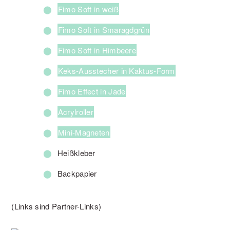
Fimo Soft in weiß
Fimo Soft in Smaragdgrün
Fimo Soft in Himbeere
Keks-Ausstecher in Kaktus-Form
Fimo Effect in Jade
Acrylroller
Mini-Magneten
Heißkleber
Backpapier
(Links sind Partner-Links)