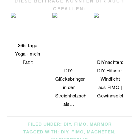
DIESE BEITRÄGE KÖNNTEN DIR AUCH
GEFALLEN:
365 Tage
Yoga - mein
Fazit
DIYnachten:
DIY:
DIY Häuser-
Glücksbringer
Windlicht
in der
aus FIMO |
Streichholzschachtel
Gewinnspiel
als…
FILED UNDER:
DIY
,
FIMO
,
MARMOR
TAGGED WITH:
DIY
,
FIMO
,
MAGNETEN
,