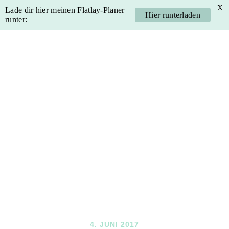
X
Lade dir hier meinen Flatlay-Planer
Hier runterladen
runter:
Skip
Skip
Skip
Skip
to
to
to
to
primary
main
primary
footer
navigation
content
sidebar
4. JUNI 2017