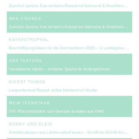
Zucchini-Quiche: Das einfache Rezept mit Schmand & Kirschtomaten
WAS EIGENES
Zucchini-Quiche: Das einfache Rezept mit Schmand & Kirschtomaten
KATHASTROPHAL
Beschäftigungsideen für die Sommerferien 2026 – in Ludwigsburg, Stuttgart & Umgebung
ARS TEXTURA
Handtasche häkeln – einfache Tasche für Anfängerinnen
NICEST THINGS
Leopardenbrot Rezept: süßes Hefebrot mit Muster
MEIN FEENSTAUB
DIY: Pflanzenstecker zum Gemüse aussäen aus FIMO
BONNY UND KLEID
Sichtschutzzaun aus Lärche selbst bauen – Schritt-für-Schritt-Anleitung & Kosten