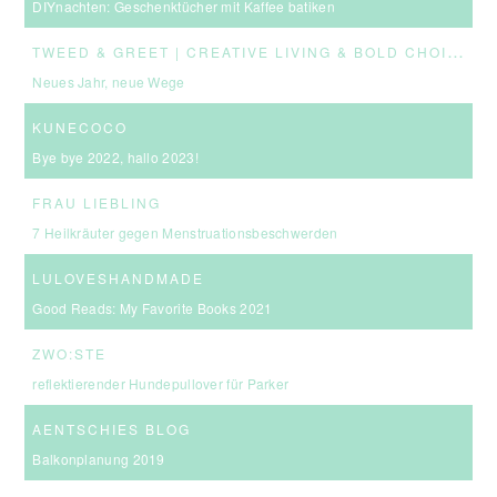
DIYnachten: Geschenktücher mit Kaffee batiken
T
WEED & GREET | CREATIVE LIVING & BOLD CHOICES
Neues Jahr, neue Wege
KUNECOCO
Bye bye 2022, hallo 2023!
FRAU LIEBLING
7 Heilkräuter gegen Menstruationsbeschwerden
LULOVESHANDMADE
Good Reads: My Favorite Books 2021
ZWO:STE
reflektierender Hundepullover für Parker
AENTSCHIES BLOG
Balkonplanung 2019