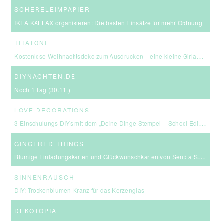
SCHERELEIMPAPIER
IKEA KALLAX organisieren: Die besten Einsätze für mehr Ordnung
TITATONI
Kostenlose Weihnachtsdeko zum Ausdrucken – eine kleine Girlande für euer Zuhause ☆
DIYNACHTEN.DE
Noch 1 Tag (30.11.)
LOVE DECORATIONS
3 Einschulungs DIYs mit dem „Deine Dinge Stempel – School Edition“ #BackToSchool + Gewinnspiel
GINGERED THINGS
Blumige Einladungskarten und Glückwunschkarten von Send a Smile
SINNENRAUSCH
DIY: Trockenblumen-Kranz für das Kerzenglas
DEKOTOPIA