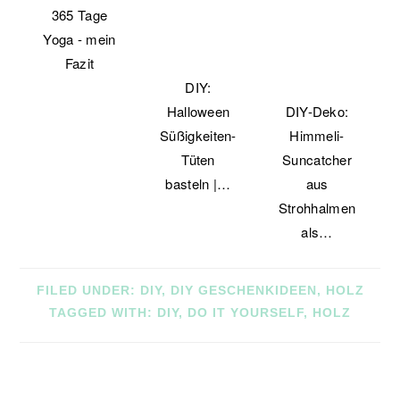
365 Tage
Yoga - mein
Fazit
DIY:
Halloween
DIY-Deko:
Süßigkeiten-
Himmeli-
Tüten
Suncatcher
basteln |…
aus
Strohhalmen
als…
FILED UNDER:
DIY
,
DIY GESCHENKIDEEN
,
HOLZ
TAGGED WITH:
DIY
,
DO IT YOURSELF
,
HOLZ
READER