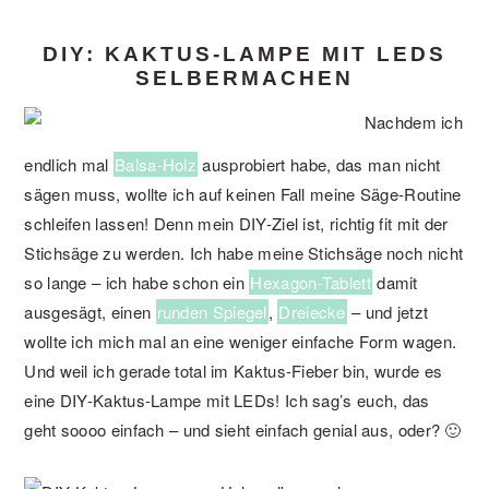
DIY: KAKTUS-LAMPE MIT LEDS
SELBERMACHEN
Nachdem ich
endlich mal
Balsa-Holz
ausprobiert habe, das man nicht
sägen muss, wollte ich auf keinen Fall meine Säge-Routine
schleifen lassen! Denn mein DIY-Ziel ist, richtig fit mit der
Stichsäge zu werden. Ich habe meine Stichsäge noch nicht
so lange – ich habe schon ein
Hexagon-Tablett
damit
ausgesägt, einen
runden Spiegel
,
Dreiecke
– und jetzt
wollte ich mich mal an eine weniger einfache Form wagen.
Und weil ich gerade total im Kaktus-Fieber bin, wurde es
eine DIY-Kaktus-Lampe mit LEDs! Ich sag’s euch, das
geht soooo einfach – und sieht einfach genial aus, oder? 🙂