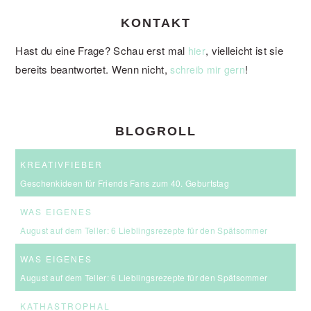
KONTAKT
Hast du eine Frage? Schau erst mal
, vielleicht ist sie
hier
bereits beantwortet. Wenn nicht,
!
schreib mir gern
BLOGROLL
KREATIVFIEBER
Geschenkideen für Friends Fans zum 40. Geburtstag
WAS EIGENES
August auf dem Teller: 6 Lieblingsrezepte für den Spätsommer
WAS EIGENES
August auf dem Teller: 6 Lieblingsrezepte für den Spätsommer
KATHASTROPHAL