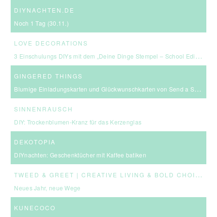
DIYNACHTEN.DE
Noch 1 Tag (30.11.)
LOVE DECORATIONS
3 Einschulungs DIYs mit dem „Deine Dinge Stempel – School Edition“ #BackToSchool + Gewinnspiel
GINGERED THINGS
Blumige Einladungskarten und Glückwunschkarten von Send a Smile
SINNENRAUSCH
DIY: Trockenblumen-Kranz für das Kerzenglas
DEKOTOPIA
DIYnachten: Geschenktücher mit Kaffee batiken
T
WEED & GREET | CREATIVE LIVING & BOLD CHOICES
Neues Jahr, neue Wege
KUNECOCO