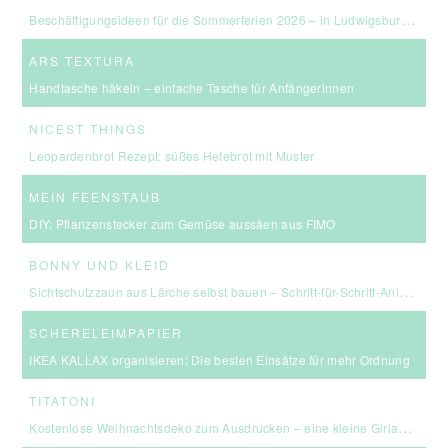
Beschäftigungsideen für die Sommerferien 2026 – in Ludwigsburg, Stuttgart & Umgebung
ARS TEXTURA
Handtasche häkeln – einfache Tasche für Anfängerinnen
NICEST THINGS
Leopardenbrot Rezept: süßes Hefebrot mit Muster
MEIN FEENSTAUB
DIY: Pflanzenstecker zum Gemüse aussäen aus FIMO
BONNY UND KLEID
Sichtschutzzaun aus Lärche selbst bauen – Schritt-für-Schritt-Anleitung & Kosten
SCHERELEIMPAPIER
IKEA KALLAX organisieren: Die besten Einsätze für mehr Ordnung
TITATONI
Kostenlose Weihnachtsdeko zum Ausdrucken – eine kleine Girlande für euer Zuhause ☆