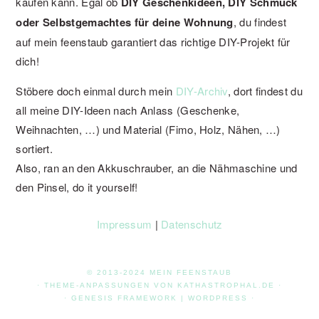
kaufen kann. Egal ob
DIY Geschenkideen, DIY Schmuck
oder Selbstgemachtes für deine Wohnung
, du findest
auf mein feenstaub garantiert das richtige DIY-Projekt für
dich!
Stöbere doch einmal durch mein
DIY-Archiv
, dort findest du
all meine DIY-Ideen nach Anlass (Geschenke,
Weihnachten, …) und Material (Fimo, Holz, Nähen, …)
sortiert.
Also, ran an den Akkuschrauber, an die Nähmaschine und
den Pinsel, do it yourself!
Impressum
|
Datenschutz
© 2013-2024 MEIN FEENSTAUB
· THEME-ANPASSUNGEN VON
KATHASTROPHAL.DE
·
·
GENESIS FRAMEWORK
|
WORDPRESS
·