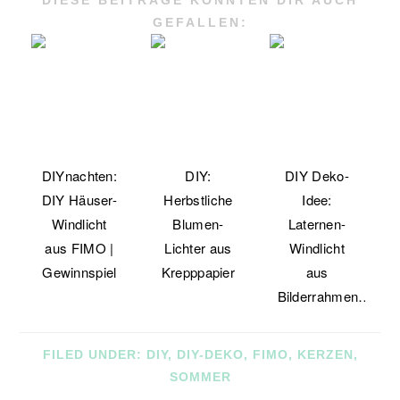
DIESE BEITRÄGE KÖNNTEN DIR AUCH
GEFALLEN:
DIYnachten:
DIY:
DIY Deko-
DIY Häuser-
Herbstliche
Idee:
Windlicht
Blumen-
Laternen-
aus FIMO |
Lichter aus
Windlicht
Gewinnspiel
Krepppapier
aus
Bilderrahmen…
FILED UNDER:
DIY
,
DIY-DEKO
,
FIMO
,
KERZEN
,
SOMMER