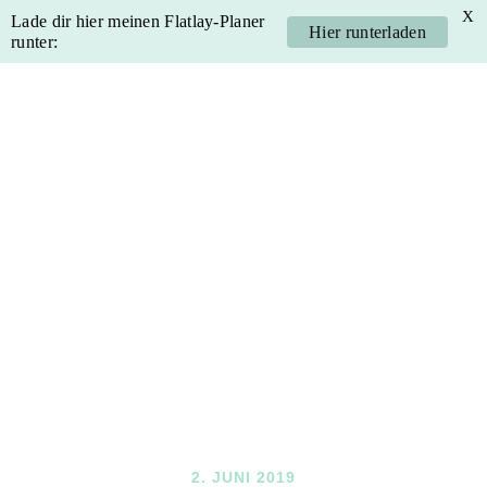
X
Lade dir hier meinen Flatlay-Planer
Hier runterladen
runter:
Skip
Skip
Skip
Skip
to
to
to
to
primary
main
primary
footer
navigation
content
sidebar
2. JUNI 2019