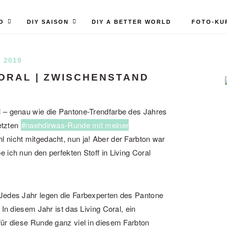
O
DIY SAISON
DIY A BETTER WORLD
FOTO-KU
I 2019
CORAL | ZWISCHENSTAND
l – genau wie die Pantone-Trendfarbe des Jahres
letzten
#naehdirwas-Runde mit meiner
hl nicht mitgedacht, nun ja! Aber der Farbton war
 ich nun den perfekten Stoff in Living Coral
 Jedes Jahr legen die Farbexperten des Pantone
 In diesem Jahr ist das Living Coral, ein
für diese Runde ganz viel in diesem Farbton