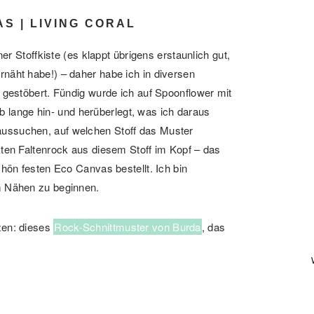
S | LIVING CORAL
ner Stoffkiste (es klappt übrigens erstaunlich gut,
rnäht habe!) – daher habe ich in diversen
l gestöbert. Fündig wurde ich auf Spoonflower mit
ab lange hin- und herüberlegt, was ich daraus
aussuchen, auf welchen Stoff das Muster
kten Faltenrock aus diesem Stoff im Kopf – das
chön festen Eco Canvas bestellt. Ich bin
em Nähen zu beginnen.
zen: dieses
Rock-Schnittmuster von Burda
, das