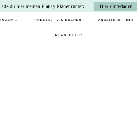
Lade dir hier meinen Flatlay-Planer runter:
Hier runterladen
RAGEN ⇣
PRESSE, TV & BÜCHER
ARBEITE MIT MIR!
NEWSLETTER