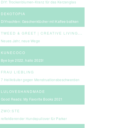
DIY: Trockenblumen-Kranz für das Kerzenglas
DEKOTOPIA
DIYnachten: Geschenktücher mit Kaffee batiken
T
WEED & GREET | CREATIVE LIVING & BOLD CHOICES
Neues Jahr, neue Wege
KUNECOCO
Bye bye 2022, hallo 2023!
FRAU LIEBLING
7 Heilkräuter gegen Menstruationsbeschwerden
LULOVESHANDMADE
Good Reads: My Favorite Books 2021
ZWO:STE
reflektierender Hundepullover für Parker