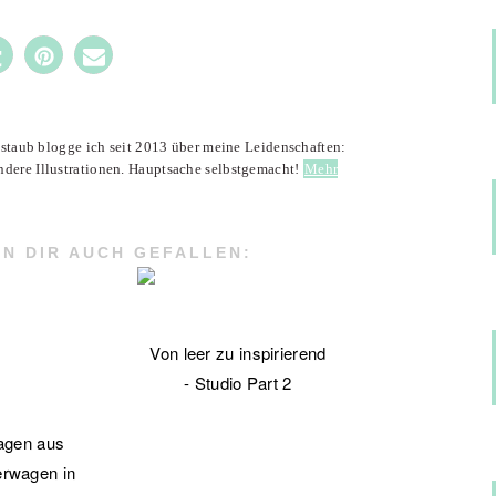
3
enstaub blogge ich seit 2013 über meine Leidenschaften:
ndere Illustrationen. Hauptsache selbstgemacht!
Mehr
N DIR AUCH GEFALLEN:
Von leer zu inspirierend
- Studio Part 2
agen aus
erwagen in