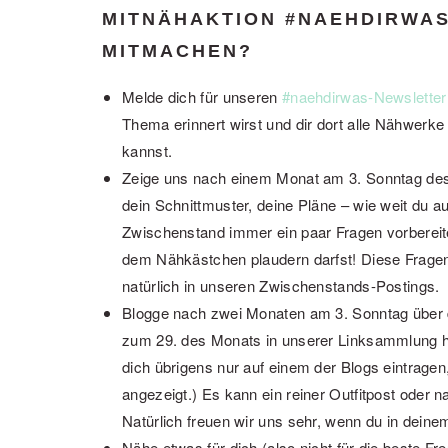
MITNÄHAKTION #NAEHDIRWAS
MITMACHEN?
Melde dich für unseren
#naehdirwas-Newsletter
Thema erinnert wirst und dir dort alle Nähwe
kannst.
Zeige uns nach einem Monat am 3. Sonntag des
dein Schnittmuster, deine Pläne – wie weit du a
Zwischenstand immer ein paar Fragen vorbereit
dem Nähkästchen plaudern darfst! Diese Fragen 
natürlich in unseren Zwischenstands-Postings.
Blogge nach zwei Monaten am 3. Sonntag über d
zum 29. des Monats in unserer Linksammlung hi
dich übrigens nur auf einem der Blogs eintragen
angezeigt.) Es kann ein reiner Outfitpost oder n
Natürlich freuen wir uns sehr, wenn du in deine
Nähe etwas für dich (also nicht für die beste F