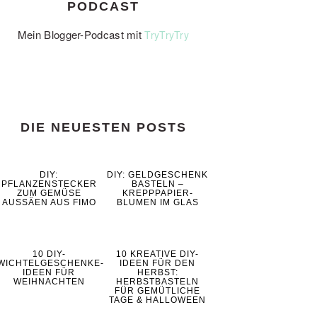
PODCAST
Mein Blogger-Podcast mit
TryTryTry
DIE NEUESTEN POSTS
DIY:
DIY: GELDGESCHENK
PFLANZENSTECKER
BASTELN –
ZUM GEMÜSE
KREPPPAPIER-
AUSSÄEN AUS FIMO
BLUMEN IM GLAS
10 DIY-
10 KREATIVE DIY-
WICHTELGESCHENKE-
IDEEN FÜR DEN
IDEEN FÜR
HERBST:
WEIHNACHTEN
HERBSTBASTELN
FÜR GEMÜTLICHE
TAGE & HALLOWEEN