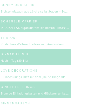
BONNY UND KLEID
Sichtschutzzaun aus Lärche selbst bauen – Schritt-für-Schritt-Anleitung & Kosten
SCHERELEIMPAPIER
IKEA KALLAX organisieren: Die besten Einsätze für mehr Ordnung
TITATONI
Kostenlose Weihnachtsdeko zum Ausdrucken – eine kleine Girlande für euer Zuhause ☆
DIYNACHTEN.DE
Noch 1 Tag (30.11.)
LOVE DECORATIONS
3 Einschulungs DIYs mit dem „Deine Dinge Stempel – School Edition“ #BackToSchool + Gewinnspiel
GINGERED THINGS
Blumige Einladungskarten und Glückwunschkarten von Send a Smile
SINNENRAUSCH