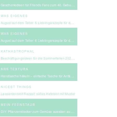
Geschenkideen für Friends Fans zum 40. Geburtstag
WAS EIGENES
August auf dem Teller: 6 Lieblingsrezepte für den Spätsommer
WAS EIGENES
August auf dem Teller: 6 Lieblingsrezepte für den Spätsommer
KATHASTROPHAL
Beschäftigungsideen für die Sommerferien 2026 – in Ludwigsburg, Stuttgart & Umgebung
ARS TEXTURA
Handtasche häkeln – einfache Tasche für Anfängerinnen
NICEST THINGS
Leopardenbrot Rezept: süßes Hefebrot mit Muster
MEIN FEENSTAUB
DIY: Pflanzenstecker zum Gemüse aussäen aus FIMO