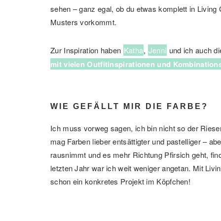
sehen – ganz egal, ob du etwas komplett in Living C
Musters vorkommt.
Zur Inspiration haben
Katha
,
Jenni
und ich auch d
mit vielen Outfitinspirationen und Kombination
WIE GEFÄLLT MIR DIE FARBE?
Ich muss vorweg sagen, ich bin nicht so der Ries
mag Farben lieber entsättigter und pastelliger – ab
rausnimmt und es mehr Richtung Pfirsich geht, finde
letzten Jahr war ich weit weniger angetan. Mit Livi
schon ein konkretes Projekt im Köpfchen!