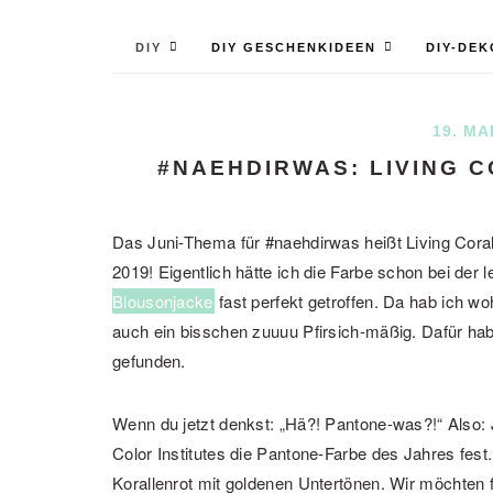
DIY
DIY GESCHENKIDEEN
DIY-DEK
19. MA
#NAEHDIRWAS: LIVING 
Das Juni-Thema für #naehdirwas heißt Living Cora
2019! Eigentlich hätte ich die Farbe schon bei der 
Blousonjacke
fast perfekt getroffen. Da hab ich wo
auch ein bisschen zuuuu Pfirsich-mäßig. Dafür habe
gefunden.
Wenn du jetzt denkst: „Hä?! Pantone-was?!“ Also:
Color Institutes die Pantone-Farbe des Jahres fest.
Korallenrot mit goldenen Untertönen. Wir möchten 