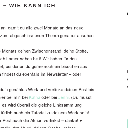
 – WIE KANN ICH
an, damit du alle zwei Monate an das neue
rke zum abgeschlossenen Thema genauer ansehen
 Monats deinen Zwischenstand, deine Stoffe,
uch immer schon bist! Wir haben für den
et, bei denen du gerne noch ein bisschen aus
findest du ebenfalls im Newsletter – oder
ein genähtes Werk und verlinke deinen Post bis
er bei mir, bei
Katha
oder bei
Jenni
. (Du musst
, es wird überall die gleiche Linksammlung
atürlich auch ein Tutorial zu deinem Werk sein!
m Post auch die Aktion verlinkst – danke! ♥
reundin, den Hund, deinen Gecko, deinen