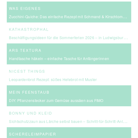
WAS EIGENES
Zucchini-Quiche: Das einfache Rezept mit Schmand & Kirschtomaten
KATHASTROPHAL
Beschäftigungsideen für die Sommerferien 2026 – in Ludwigsburg, Stuttgart & Umgebung
ARS TEXTURA
Handtasche häkeln – einfache Tasche für Anfängerinnen
NICEST THINGS
Leopardenbrot Rezept: süßes Hefebrot mit Muster
MEIN FEENSTAUB
DIY: Pflanzenstecker zum Gemüse aussäen aus FIMO
BONNY UND KLEID
Sichtschutzzaun aus Lärche selbst bauen – Schritt-für-Schritt-Anleitung & Kosten
SCHERELEIMPAPIER