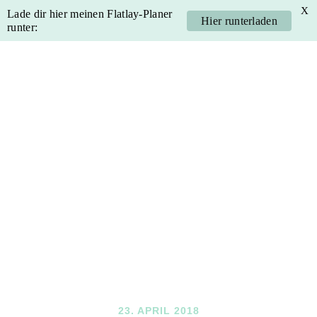
X
Lade dir hier meinen Flatlay-Planer
Hier runterladen
runter:
Skip
Skip
Skip
Skip
to
to
to
to
primary
main
primary
footer
navigation
content
sidebar
23. APRIL 2018