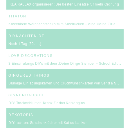
IKEA KALLAX organisieren: Die besten Einsätze für mehr Ordnung
TITATONI
Kostenlose Weihnachtsdeko zum Ausdrucken – eine kleine Girlande für euer Zuhause ☆
DIYNACHTEN.DE
Noch 1 Tag (30.11.)
LOVE DECORATIONS
3 Einschulungs DIYs mit dem „Deine Dinge Stempel – School Edition“ #BackToSchool + Gewinnspiel
GINGERED THINGS
Blumige Einladungskarten und Glückwunschkarten von Send a Smile
SINNENRAUSCH
DIY: Trockenblumen-Kranz für das Kerzenglas
DEKOTOPIA
DIYnachten: Geschenktücher mit Kaffee batiken