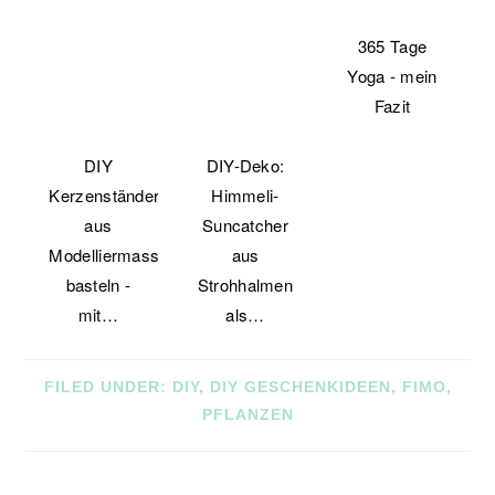
365 Tage
Yoga - mein
Fazit
DIY
DIY-Deko:
Kerzenständer
Himmeli-
aus
Suncatcher
Modelliermasse
aus
basteln -
Strohhalmen
mit…
als…
FILED UNDER:
DIY
,
DIY GESCHENKIDEEN
,
FIMO
,
PFLANZEN