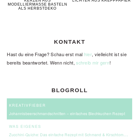
KERZEN AUS
LICHTER AUS KREPPPAPIER
MODELLIERMASSE BASTELN
ALS HERBSTDEKO
KONTAKT
Hast du eine Frage? Schau erst mal
, vielleicht ist sie
hier
bereits beantwortet. Wenn nicht,
!
schreib mir gern
BLOGROLL
KREATIVFIEBER
Johannisbeerschmandschnitten – einfaches Blechkuchen Rezept
WAS EIGENES
Zucchini-Quiche: Das einfache Rezept mit Schmand & Kirschtomaten