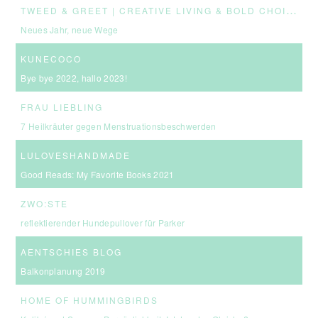
T
WEED & GREET | CREATIVE LIVING & BOLD CHOICES
Neues Jahr, neue Wege
KUNECOCO
Bye bye 2022, hallo 2023!
FRAU LIEBLING
7 Heilkräuter gegen Menstruationsbeschwerden
LULOVESHANDMADE
Good Reads: My Favorite Books 2021
ZWO:STE
reflektierender Hundepullover für Parker
AENTSCHIES BLOG
Balkonplanung 2019
HOME OF HUMMINGBIRDS