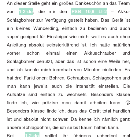
An dieser Stelle geht ein großes Dankeschön an das Team
von
1-2-do
, die mir den
PSB 10,8 LI-2
– Akku-
Schlagbohrer zur Verfügung gestellt haben. Das Gerät ist
ein kleines Wunderding, einfach zu bedienen und auch
super geeignet für Einsteiger wie mich, weil es auch ohne
Anleitung absolut selbsterklärend ist. Ich hatte natürlich
vorher schon einmal einen Akkuschrauber und
Schlagbohrer benutzt, aber das ist schon eine Weile her,
und ich konnte mich innerhalb von Minuten einfinden. Es
hat drei Funktionen: Bohren, Schrauben, Schlagbohren und
man kann jeweils auch die Intensität einstellen. Die
Aufsätze sind einfach zu wechseln. Besonders klasse
finde ich, wie präzise man damit arbeiten kann. 🙂
Besonders klasse finde ich, dass das Gerät total handlich
ist und absolut nicht schwer. Da kenne ich nämlich ganz
andere Schlagbohrer, die ich selbst kaum halten kann.
Bei
1-2-do
solltet ihr übrigens unbedingt mal