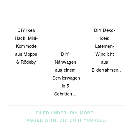
DIY Ikea
DIY Deko-
Hack: Mini-
Idee:
Kommode
Laternen-
aus Moppe
DIY:
Windlicht
& Rödeby
Nähwagen
aus
aus einem
Bilderrahmen…
Servierwagen
in 5
Schritten…
FILED UNDER:
DIY
,
MÖBEL
TAGGED WITH:
DIY
,
DO IT YOURSELF