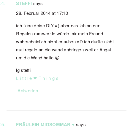
STEFFI
says
28. Februar 2014 at 17:10
ich liebe deine DIY =) aber das ich an den
Regalen rumwerkle würde mir mein Freund
wahrscheinlich nicht erlauben xD ich durfte nicht
mal regale an die wand anbringen weil er Angst
um die Wand hatte 😀
lg steffi
L i t t l e ❤ T h i n g s
Antworten
FRÄULEIN MIDSOMMAR ♥
says