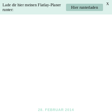
X
Lade dir hier meinen Flatlay-Planer
Hier runterladen
runter:
Skip
Skip
Skip
Skip
to
to
to
to
primary
main
primary
footer
navigation
content
sidebar
28. FEBRUAR 2014