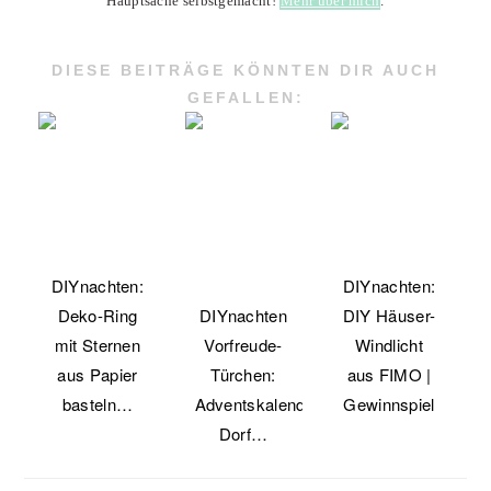
Hauptsache selbstgemacht!
Mehr über mich
.
DIESE BEITRÄGE KÖNNTEN DIR AUCH
GEFALLEN:
DIYnachten:
DIYnachten:
Deko-Ring
DIYnachten
DIY Häuser-
mit Sternen
Vorfreude-
Windlicht
aus Papier
Türchen:
aus FIMO |
basteln…
Adventskalender-
Gewinnspiel
Dorf…