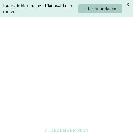
X
Lade dir hier meinen Flatlay-Planer
Hier runterladen
runter:
Skip
Skip
Skip
Skip
to
to
to
to
primary
main
primary
footer
navigation
content
sidebar
7. DEZEMBER 2014