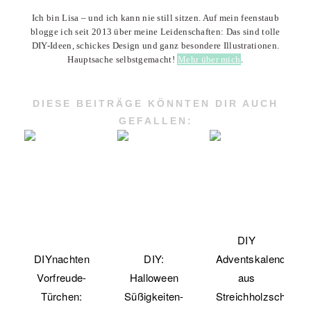
Ich bin Lisa – und ich kann nie still sitzen. Auf mein feenstaub
blogge ich seit 2013 über meine Leidenschaften: Das sind tolle
DIY-Ideen, schickes Design und ganz besondere Illustrationen.
Hauptsache selbstgemacht!
Mehr über mich
.
DIESE BEITRÄGE KÖNNTEN DIR AUCH
GEFALLEN:
DIY
DIYnachten
DIY:
Adventskalender
Vorfreude-
Halloween
aus
Türchen:
Süßigkeiten-
Streichholzschachte