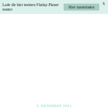
X
Lade dir hier meinen Flatlay-Planer
Hier runterladen
runter:
Skip
Skip
Skip
Skip
to
to
to
to
primary
main
primary
footer
navigation
content
sidebar
5. DEZEMBER 2021