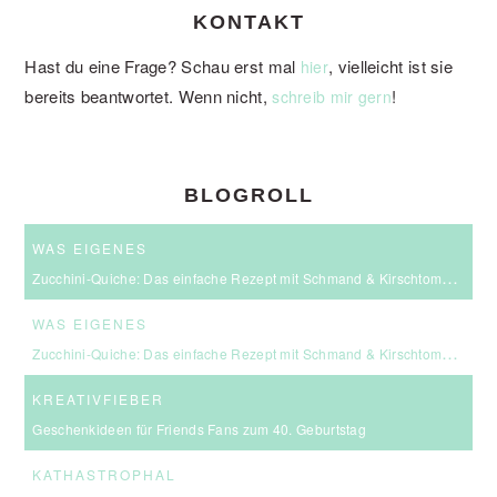
KONTAKT
Hast du eine Frage? Schau erst mal
, vielleicht ist sie
hier
bereits beantwortet. Wenn nicht,
!
schreib mir gern
BLOGROLL
WAS EIGENES
Zucchini-Quiche: Das einfache Rezept mit Schmand & Kirschtomaten
WAS EIGENES
Zucchini-Quiche: Das einfache Rezept mit Schmand & Kirschtomaten
KREATIVFIEBER
Geschenkideen für Friends Fans zum 40. Geburtstag
KATHASTROPHAL