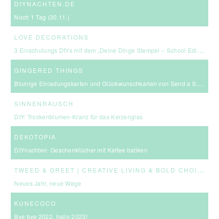
DIYNACHTEN.DE
Noch 1 Tag (30.11.)
LOVE DECORATIONS
3 Einschulungs DIYs mit dem „Deine Dinge Stempel – School Edition“ #BackToSchool + Gewinnspiel
GINGERED THINGS
Blumige Einladungskarten und Glückwunschkarten von Send a Smile
SINNENRAUSCH
DIY: Trockenblumen-Kranz für das Kerzenglas
DEKOTOPIA
DIYnachten: Geschenktücher mit Kaffee batiken
T
WEED & GREET | CREATIVE LIVING & BOLD CHOICES
Neues Jahr, neue Wege
KUNECOCO
Bye bye 2022, hallo 2023!