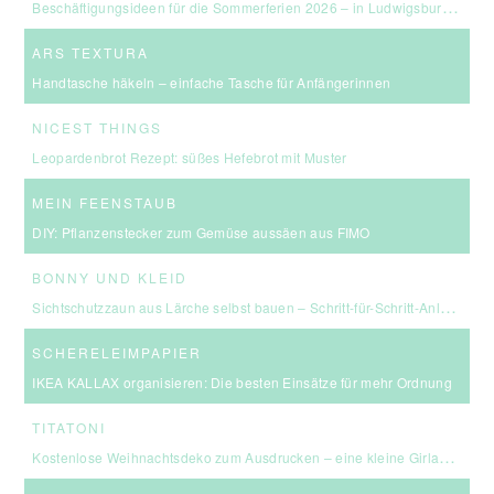
Beschäftigungsideen für die Sommerferien 2026 – in Ludwigsburg, Stuttgart & Umgebung
ARS TEXTURA
Handtasche häkeln – einfache Tasche für Anfängerinnen
NICEST THINGS
Leopardenbrot Rezept: süßes Hefebrot mit Muster
MEIN FEENSTAUB
DIY: Pflanzenstecker zum Gemüse aussäen aus FIMO
BONNY UND KLEID
Sichtschutzzaun aus Lärche selbst bauen – Schritt-für-Schritt-Anleitung & Kosten
SCHERELEIMPAPIER
IKEA KALLAX organisieren: Die besten Einsätze für mehr Ordnung
TITATONI
Kostenlose Weihnachtsdeko zum Ausdrucken – eine kleine Girlande für euer Zuhause ☆