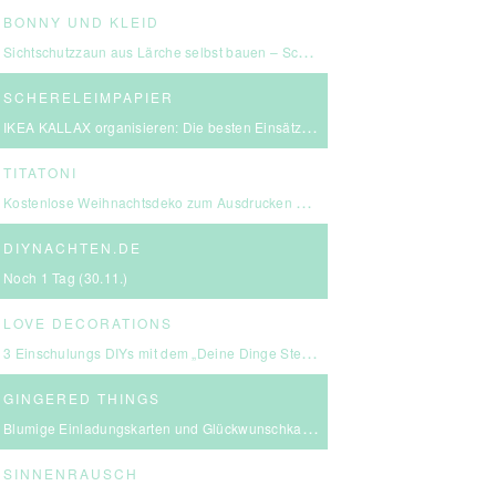
BONNY UND KLEID
Sichtschutzzaun aus Lärche selbst bauen – Schritt-für-Schritt-Anleitung & Kosten
SCHERELEIMPAPIER
IKEA KALLAX organisieren: Die besten Einsätze für mehr Ordnung
TITATONI
Kostenlose Weihnachtsdeko zum Ausdrucken – eine kleine Girlande für euer Zuhause ☆
DIYNACHTEN.DE
Noch 1 Tag (30.11.)
LOVE DECORATIONS
3 Einschulungs DIYs mit dem „Deine Dinge Stempel – School Edition“ #BackToSchool + Gewinnspiel
GINGERED THINGS
Blumige Einladungskarten und Glückwunschkarten von Send a Smile
SINNENRAUSCH