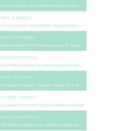
Zucchini-Quiche: Das einfache Rezept mit Schmand & Kirschtomaten
WAS EIGENES
Zucchini-Quiche: Das einfache Rezept mit Schmand & Kirschtomaten
KREATIVFIEBER
Geschenkideen für Friends Fans zum 40. Geburtstag
KATHASTROPHAL
Beschäftigungsideen für die Sommerferien 2026 – in Ludwigsburg, Stuttgart & Umgebung
ARS TEXTURA
Handtasche häkeln – einfache Tasche für Anfängerinnen
NICEST THINGS
Leopardenbrot Rezept: süßes Hefebrot mit Muster
MEIN FEENSTAUB
DIY: Pflanzenstecker zum Gemüse aussäen aus FIMO