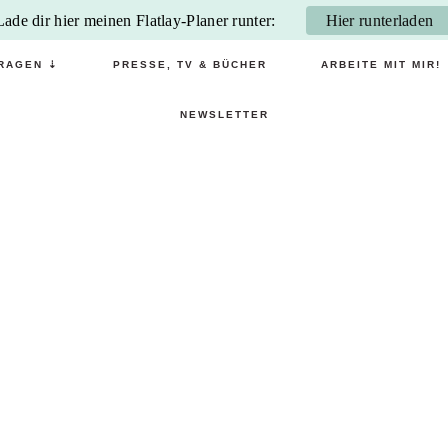
Lade dir hier meinen Flatlay-Planer runter:
Hier runterladen
RAGEN ⇣
PRESSE, TV & BÜCHER
ARBEITE MIT MIR!
NEWSLETTER