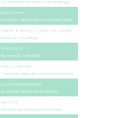
DIY: Trockenblumen-Kranz für das Kerzenglas
DEKOTOPIA
DIYnachten: Geschenktücher mit Kaffee batiken
T
WEED & GREET | CREATIVE LIVING & BOLD CHOICES
Neues Jahr, neue Wege
KUNECOCO
Bye bye 2022, hallo 2023!
FRAU LIEBLING
7 Heilkräuter gegen Menstruationsbeschwerden
LULOVESHANDMADE
Good Reads: My Favorite Books 2021
ZWO:STE
reflektierender Hundepullover für Parker