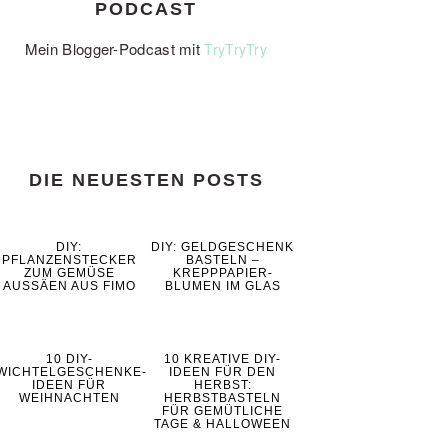
PODCAST
Mein Blogger-Podcast mit
TryTryTry
DIE NEUESTEN POSTS
DIY:
DIY: GELDGESCHENK
PFLANZENSTECKER
BASTELN –
ZUM GEMÜSE
KREPPPAPIER-
AUSSÄEN AUS FIMO
BLUMEN IM GLAS
10 DIY-
10 KREATIVE DIY-
WICHTELGESCHENKE-
IDEEN FÜR DEN
IDEEN FÜR
HERBST:
WEIHNACHTEN
HERBSTBASTELN
FÜR GEMÜTLICHE
TAGE & HALLOWEEN