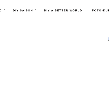
O
DIY SAISON
DIY A BETTER WORLD
FOTO-KU