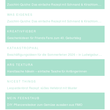
Zucchini-Quiche: Das einfache Rezept mit Schmand & Kirschtomaten
WAS EIGENES
Zucchini-Quiche: Das einfache Rezept mit Schmand & Kirschtomaten
KREATIVFIEBER
Geschenkideen für Friends Fans zum 40. Geburtstag
KATHASTROPHAL
Beschäftigungsideen für die Sommerferien 2026 – in Ludwigsburg, Stuttgart & Umgebung
ARS TEXTURA
Handtasche häkeln – einfache Tasche für Anfängerinnen
NICEST THINGS
Leopardenbrot Rezept: süßes Hefebrot mit Muster
MEIN FEENSTAUB
DIY: Pflanzenstecker zum Gemüse aussäen aus FIMO