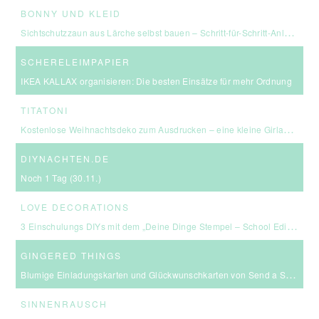
BONNY UND KLEID
Sichtschutzzaun aus Lärche selbst bauen – Schritt-für-Schritt-Anleitung & Kosten
SCHERELEIMPAPIER
IKEA KALLAX organisieren: Die besten Einsätze für mehr Ordnung
TITATONI
Kostenlose Weihnachtsdeko zum Ausdrucken – eine kleine Girlande für euer Zuhause ☆
DIYNACHTEN.DE
Noch 1 Tag (30.11.)
LOVE DECORATIONS
3 Einschulungs DIYs mit dem „Deine Dinge Stempel – School Edition“ #BackToSchool + Gewinnspiel
GINGERED THINGS
Blumige Einladungskarten und Glückwunschkarten von Send a Smile
SINNENRAUSCH