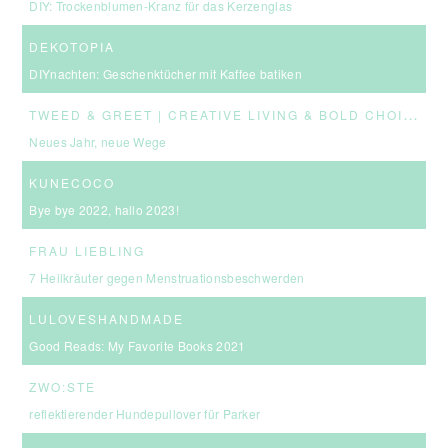
DIY: Trockenblumen-Kranz für das Kerzenglas
DEKOTOPIA
DIYnachten: Geschenktücher mit Kaffee batiken
T
WEED & GREET | CREATIVE LIVING & BOLD CHOICES
Neues Jahr, neue Wege
KUNECOCO
Bye bye 2022, hallo 2023!
FRAU LIEBLING
7 Heilkräuter gegen Menstruationsbeschwerden
LULOVESHANDMADE
Good Reads: My Favorite Books 2021
ZWO:STE
reflektierender Hundepullover für Parker