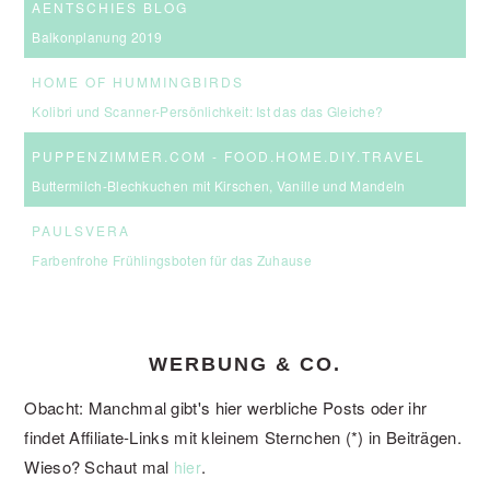
AENTSCHIES BLOG
Balkonplanung 2019
HOME OF HUMMINGBIRDS
Kolibri und Scanner-Persönlichkeit: Ist das das Gleiche?
PUPPENZIMMER.COM - FOOD.HOME.DIY.TRAVEL
Buttermilch-Blechkuchen mit Kirschen, Vanille und Mandeln
PAULSVERA
Farbenfrohe Frühlingsboten für das Zuhause
WERBUNG & CO.
Obacht: Manchmal gibt's hier werbliche Posts oder ihr
findet Affiliate-Links mit kleinem Sternchen (*) in Beiträgen.
Wieso? Schaut mal
.
hier