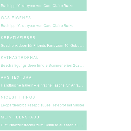
Buchtipp: Yesteryear von Caro Claire Burke
WAS EIGENES
Buchtipp: Yesteryear von Caro Claire Burke
KREATIVFIEBER
Geschenkideen für Friends Fans zum 40. Geburtstag
KATHASTROPHAL
Beschäftigungsideen für die Sommerferien 2026 – in Ludwigsburg, Stuttgart & Umgebung
ARS TEXTURA
Handtasche häkeln – einfache Tasche für Anfängerinnen
NICEST THINGS
Leopardenbrot Rezept: süßes Hefebrot mit Muster
MEIN FEENSTAUB
DIY: Pflanzenstecker zum Gemüse aussäen aus FIMO