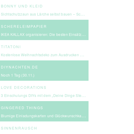
BONNY UND KLEID
Sichtschutzzaun aus Lärche selbst bauen – Schritt-für-Schritt-Anleitung & Kosten
SCHERELEIMPAPIER
IKEA KALLAX organisieren: Die besten Einsätze für mehr Ordnung
TITATONI
Kostenlose Weihnachtsdeko zum Ausdrucken – eine kleine Girlande für euer Zuhause ☆
DIYNACHTEN.DE
Noch 1 Tag (30.11.)
LOVE DECORATIONS
3 Einschulungs DIYs mit dem „Deine Dinge Stempel – School Edition“ #BackToSchool + Gewinnspiel
GINGERED THINGS
Blumige Einladungskarten und Glückwunschkarten von Send a Smile
SINNENRAUSCH