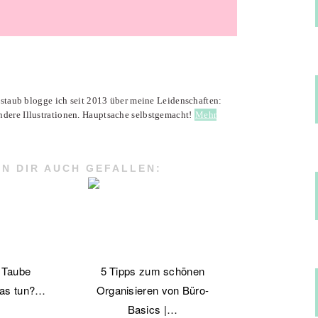
enstaub blogge ich seit 2013 über meine Leidenschaften:
ndere Illustrationen. Hauptsache selbstgemacht!
Mehr
N DIR AUCH GEFALLEN:
e Taube
5 Tipps zum schönen
was tun?…
Organisieren von Büro-
Basics |…