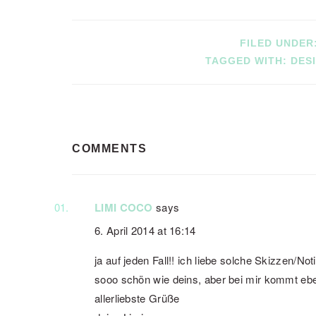
FILED UNDER
TAGGED WITH:
DES
READER
COMMENTS
INTERACTIONS
LIMI COCO
says
6. April 2014 at 16:14
ja auf jeden Fall!! ich liebe solche Skizzen/Not
sooo schön wie deins, aber bei mir kommt ebe
allerliebste Grüße