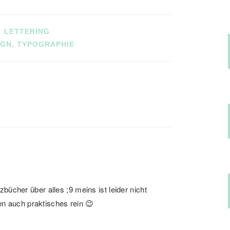
:
LETTERING
IGN
,
TYPOGRAPHIE
izbücher über alles ;9 meins ist leider nicht
n auch praktisches rein 😉