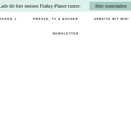
Lade dir hier meinen Flatlay-Planer runter:
Hier runterladen
RAGEN ⇣
PRESSE, TV & BÜCHER
ARBEITE MIT MIR!
NEWSLETTER