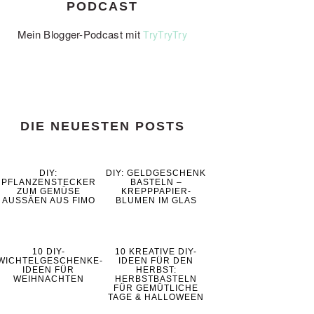
PODCAST
Mein Blogger-Podcast mit
TryTryTry
DIE NEUESTEN POSTS
DIY:
DIY: GELDGESCHENK
PFLANZENSTECKER
BASTELN –
ZUM GEMÜSE
KREPPPAPIER-
AUSSÄEN AUS FIMO
BLUMEN IM GLAS
10 DIY-
10 KREATIVE DIY-
WICHTELGESCHENKE-
IDEEN FÜR DEN
IDEEN FÜR
HERBST:
WEIHNACHTEN
HERBSTBASTELN
FÜR GEMÜTLICHE
TAGE & HALLOWEEN