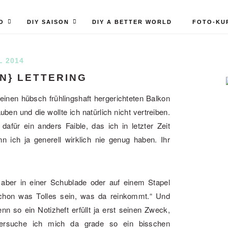
O
DIY SAISON
DIY A BETTER WORLD
FOTO-KU
L 2014
WN} LETTERING
einen hübsch frühlingshaft hergerichteten Balkon
en und die wollte ich natürlich nicht vertreiben.
für ein anders Faible, das ich in letzter Zeit
 ich ja generell wirklich nie genug haben. Ihr
 aber in einer Schublade oder auf einem Stapel
schon was Tolles sein, was da reinkommt.“ Und
enn so ein Notizheft erfüllt ja erst seinen Zweck,
ersuche ich mich da grade so ein bisschen