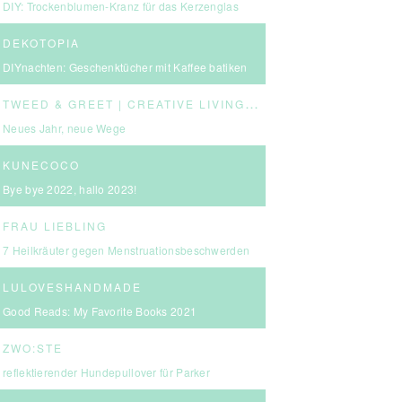
DIY: Trockenblumen-Kranz für das Kerzenglas
DEKOTOPIA
DIYnachten: Geschenktücher mit Kaffee batiken
T
WEED & GREET | CREATIVE LIVING & BOLD CHOICES
Neues Jahr, neue Wege
KUNECOCO
Bye bye 2022, hallo 2023!
FRAU LIEBLING
7 Heilkräuter gegen Menstruationsbeschwerden
LULOVESHANDMADE
Good Reads: My Favorite Books 2021
ZWO:STE
reflektierender Hundepullover für Parker