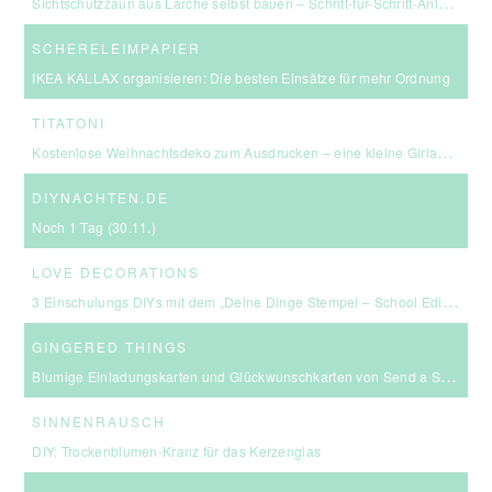
Sichtschutzzaun aus Lärche selbst bauen – Schritt-für-Schritt-Anleitung & Kosten
SCHERELEIMPAPIER
IKEA KALLAX organisieren: Die besten Einsätze für mehr Ordnung
TITATONI
Kostenlose Weihnachtsdeko zum Ausdrucken – eine kleine Girlande für euer Zuhause ☆
DIYNACHTEN.DE
Noch 1 Tag (30.11.)
LOVE DECORATIONS
3 Einschulungs DIYs mit dem „Deine Dinge Stempel – School Edition“ #BackToSchool + Gewinnspiel
GINGERED THINGS
Blumige Einladungskarten und Glückwunschkarten von Send a Smile
SINNENRAUSCH
DIY: Trockenblumen-Kranz für das Kerzenglas