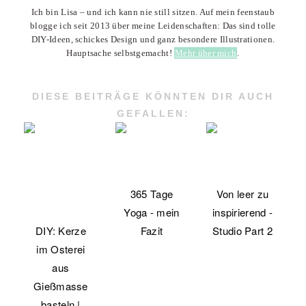
Ich bin Lisa – und ich kann nie still sitzen. Auf mein feenstaub
blogge ich seit 2013 über meine Leidenschaften: Das sind tolle
DIY-Ideen, schickes Design und ganz besondere Illustrationen.
Hauptsache selbstgemacht!
Mehr über mich
.
DIESE BEITRÄGE KÖNNTEN DIR AUCH
GEFALLEN:
365 Tage
Von leer zu
Yoga - mein
inspirierend -
DIY: Kerze
Fazit
Studio Part 2
im Osterei
aus
Gießmasse
basteln |