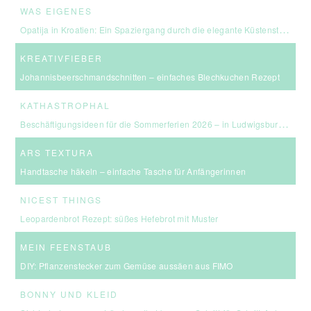
WAS EIGENES
Opatija in Kroatien: Ein Spaziergang durch die elegante Küstenstadt an der Kvarner Bucht
KREATIVFIEBER
Johannisbeerschmandschnitten – einfaches Blechkuchen Rezept
KATHASTROPHAL
Beschäftigungsideen für die Sommerferien 2026 – in Ludwigsburg, Stuttgart & Umgebung
ARS TEXTURA
Handtasche häkeln – einfache Tasche für Anfängerinnen
NICEST THINGS
Leopardenbrot Rezept: süßes Hefebrot mit Muster
MEIN FEENSTAUB
DIY: Pflanzenstecker zum Gemüse aussäen aus FIMO
BONNY UND KLEID