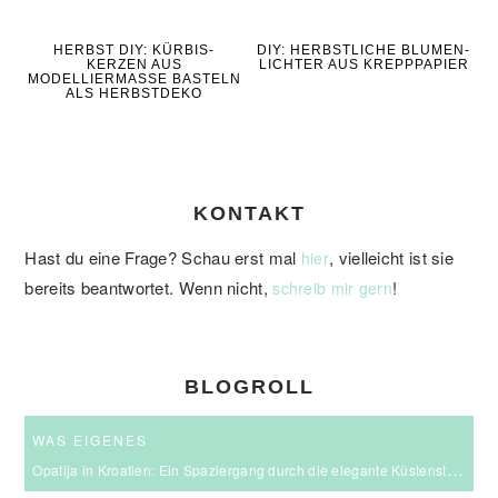
HERBST DIY: KÜRBIS-
DIY: HERBSTLICHE BLUMEN-
KERZEN AUS
LICHTER AUS KREPPPAPIER
MODELLIERMASSE BASTELN
ALS HERBSTDEKO
KONTAKT
Hast du eine Frage? Schau erst mal
, vielleicht ist sie
hier
bereits beantwortet. Wenn nicht,
!
schreib mir gern
BLOGROLL
WAS EIGENES
Opatija in Kroatien: Ein Spaziergang durch die elegante Küstenstadt an der Kvarner Bucht