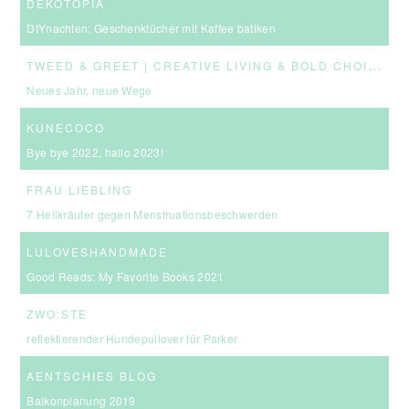
DEKOTOPIA
DIYnachten: Geschenktücher mit Kaffee batiken
T
WEED & GREET | CREATIVE LIVING & BOLD CHOICES
Neues Jahr, neue Wege
KUNECOCO
Bye bye 2022, hallo 2023!
FRAU LIEBLING
7 Heilkräuter gegen Menstruationsbeschwerden
LULOVESHANDMADE
Good Reads: My Favorite Books 2021
ZWO:STE
reflektierender Hundepullover für Parker
AENTSCHIES BLOG
Balkonplanung 2019