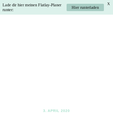
X
Lade dir hier meinen Flatlay-Planer
Hier runterladen
runter:
Skip
Skip
Skip
Skip
to
to
to
to
primary
main
primary
footer
navigation
content
sidebar
3. APRIL 2020