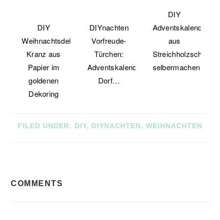
DIY
DIY
DIYnachten
Adventskalender
Weihnachtsdeko:
Vorfreude-
aus
Kranz aus
Türchen:
Streichholzschachte
Papier im
Adventskalender-
selbermachen
goldenen
Dorf…
Dekoring
FILED UNDER:
DIY
,
DIYNACHTEN
,
WEIHNACHTEN
READER
COMMENTS
INTERACTIONS