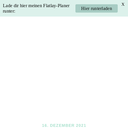
X
Lade dir hier meinen Flatlay-Planer
Hier runterladen
runter:
Skip
Skip
Skip
Skip
to
to
to
to
primary
main
primary
footer
navigation
content
sidebar
16. DEZEMBER 2021