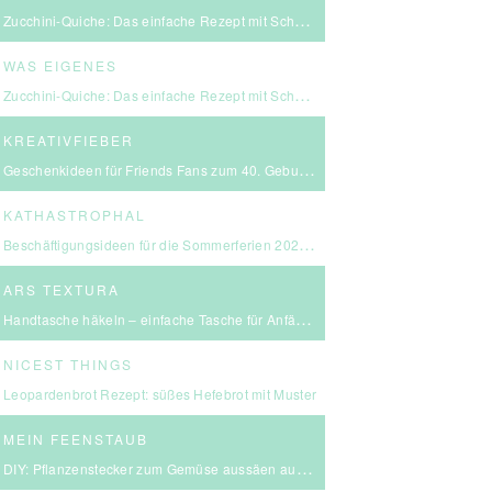
Zucchini-Quiche: Das einfache Rezept mit Schmand & Kirschtomaten
WAS EIGENES
Zucchini-Quiche: Das einfache Rezept mit Schmand & Kirschtomaten
KREATIVFIEBER
Geschenkideen für Friends Fans zum 40. Geburtstag
KATHASTROPHAL
Beschäftigungsideen für die Sommerferien 2026 – in Ludwigsburg, Stuttgart & Umgebung
ARS TEXTURA
Handtasche häkeln – einfache Tasche für Anfängerinnen
NICEST THINGS
Leopardenbrot Rezept: süßes Hefebrot mit Muster
MEIN FEENSTAUB
DIY: Pflanzenstecker zum Gemüse aussäen aus FIMO