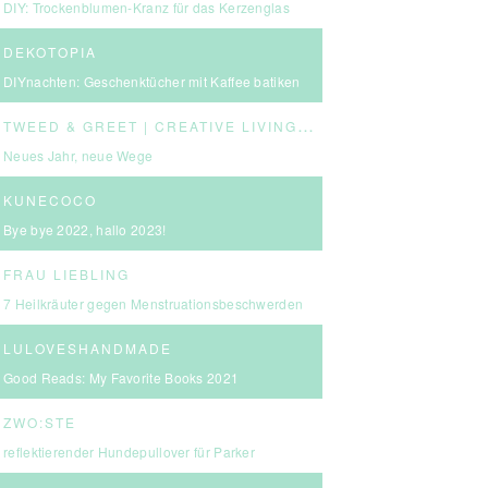
DIY: Trockenblumen-Kranz für das Kerzenglas
DEKOTOPIA
DIYnachten: Geschenktücher mit Kaffee batiken
T
WEED & GREET | CREATIVE LIVING & BOLD CHOICES
Neues Jahr, neue Wege
KUNECOCO
Bye bye 2022, hallo 2023!
FRAU LIEBLING
7 Heilkräuter gegen Menstruationsbeschwerden
LULOVESHANDMADE
Good Reads: My Favorite Books 2021
ZWO:STE
reflektierender Hundepullover für Parker