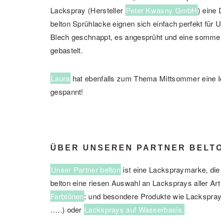
Lackspray (Hersteller
Peter Kwasny GmbH
) eine
belton Sprühlacke eignen sich einfach perfekt für 
Blech geschnappt, es angesprüht und eine somm
gebastelt.
Laura
hat ebenfalls zum Thema Mittsommer eine I
gespannt!
ÜBER UNSEREN PARTNER BELT
Unser Partner belton
ist eine Lackspraymarke, die 
belton eine riesen Auswahl an Lacksprays aller Art 
Farbtönen
: und besondere Produkte wie Lackspra
…..) oder
Lacksprays auf Wasserbasis.