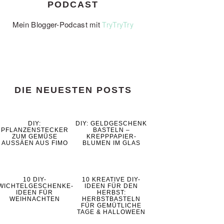
PODCAST
Mein Blogger-Podcast mit
TryTryTry
DIE NEUESTEN POSTS
DIY:
DIY: GELDGESCHENK
PFLANZENSTECKER
BASTELN –
ZUM GEMÜSE
KREPPPAPIER-
AUSSÄEN AUS FIMO
BLUMEN IM GLAS
10 DIY-
10 KREATIVE DIY-
WICHTELGESCHENKE-
IDEEN FÜR DEN
IDEEN FÜR
HERBST:
WEIHNACHTEN
HERBSTBASTELN
FÜR GEMÜTLICHE
TAGE & HALLOWEEN