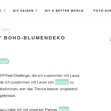
O
DIY SAISON
DIY A BETTER WORLD
FOTO-KU
I 2021
IY BOHO-BLUMENDEKO
staub
}
r #DIYYearChallenge, die ich zusammen mit Laura
rde ich zusammen mit Laura von
trytrytry
zu
 abstimmen, wer das Thema besser umgesetzt
rgebnisse.
dazu habe ich mit unserem Partner
belton