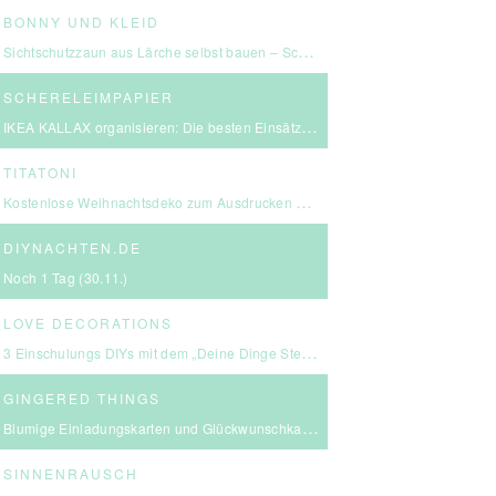
BONNY UND KLEID
Sichtschutzzaun aus Lärche selbst bauen – Schritt-für-Schritt-Anleitung & Kosten
SCHERELEIMPAPIER
IKEA KALLAX organisieren: Die besten Einsätze für mehr Ordnung
TITATONI
Kostenlose Weihnachtsdeko zum Ausdrucken – eine kleine Girlande für euer Zuhause ☆
DIYNACHTEN.DE
Noch 1 Tag (30.11.)
LOVE DECORATIONS
3 Einschulungs DIYs mit dem „Deine Dinge Stempel – School Edition“ #BackToSchool + Gewinnspiel
GINGERED THINGS
Blumige Einladungskarten und Glückwunschkarten von Send a Smile
SINNENRAUSCH