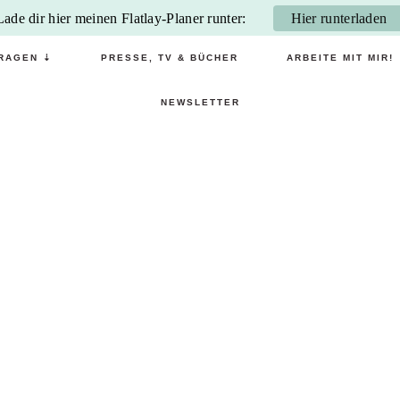
Lade dir hier meinen Flatlay-Planer runter:
Hier runterladen
RAGEN ⇣
PRESSE, TV & BÜCHER
ARBEITE MIT MIR!
NEWSLETTER