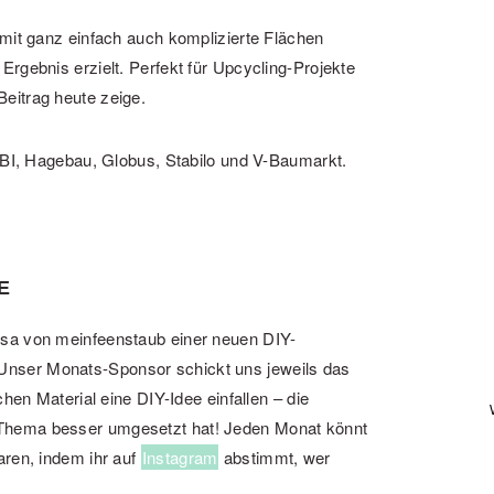
amit ganz einfach auch komplizierte Flächen
rgebnis erzielt. Perfekt für Upcycling-Projekte
eitrag heute zeige.
 OBI, Hagebau, Globus, Stabilo und V-Baumarkt.
E
sa von meinfeenstaub einer neuen DIY-
nser Monats-Sponsor schickt uns jeweils das
chen Material eine DIY-Idee einfallen – die
Thema besser umgesetzt hat! Jeden Monat könnt
aren, indem ihr auf
Instagram
abstimmt, wer