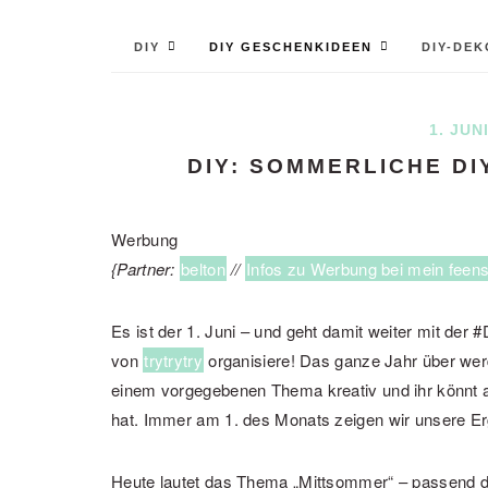
DIY
DIY GESCHENKIDEEN
DIY-DEK
1. JUN
DIY: SOMMERLICHE D
Werbung
{Partner:
belton
//
Infos zu Werbung bei mein feen
Es ist der 1. Juni – und geht damit weiter mit de
von
trytrytry
organisiere! Das ganze Jahr über we
einem vorgegebenen Thema kreativ und ihr könnt
hat. Immer am 1. des Monats zeigen wir unsere E
Heute lautet das Thema „Mittsommer“ – passend 