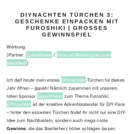
DIYNACHTEN TÜRCHEN 3:
GESCHENKE EINPACKEN MIT
FUROSHIKI | GROSSES G
EWINNSPIEL
Werbung.
{Partner:
Spoonflower
//
Infos zu Werbung bei mein
feenstaub
}
Ich darf heute mein erstes
DIYnachten
-Türchen für dieses
Jahr öffnen – jippieh! Nämlich zusammen mit unserem
tollen Sponsor
Spoonflower
zum Thema Furoshiki.
DIYnachten
ist der kreative Adventskalender für DIY-Fans
– hinter den einzelnen Türchen findet ihr nicht nur eine DIY-
Idee zum Nachbasteln, sondern auch mega coole
Gewinne
, die das Bastlerherz höher schlagen lassen.