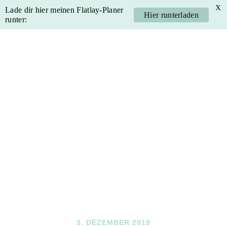
X
Lade dir hier meinen Flatlay-Planer
Hier runterladen
runter:
Skip
Skip
Skip
Skip
to
to
to
to
primary
main
primary
footer
navigation
content
sidebar
3. DEZEMBER 2019