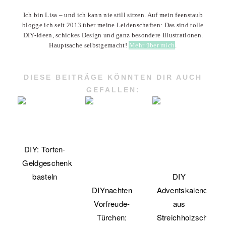
Ich bin Lisa – und ich kann nie still sitzen. Auf mein feenstaub
blogge ich seit 2013 über meine Leidenschaften: Das sind tolle
DIY-Ideen, schickes Design und ganz besondere Illustrationen.
Hauptsache selbstgemacht!
Mehr über mich
.
DIESE BEITRÄGE KÖNNTEN DIR AUCH
GEFALLEN:
DIY: Torten-
Geldgeschenk
basteln
DIY
DIYnachten
Adventskalender
Vorfreude-
aus
Türchen:
Streichholzschachte