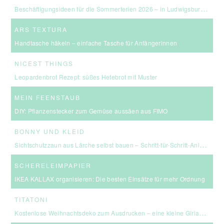
Beschäftigungsideen für die Sommerferien 2026 – in Ludwigsburg, Stuttgart & Umgebung
ARS TEXTURA
Handtasche häkeln – einfache Tasche für Anfängerinnen
NICEST THINGS
Leopardenbrot Rezept: süßes Hefebrot mit Muster
MEIN FEENSTAUB
DIY: Pflanzenstecker zum Gemüse aussäen aus FIMO
BONNY UND KLEID
Sichtschutzzaun aus Lärche selbst bauen – Schritt-für-Schritt-Anleitung & Kosten
SCHERELEIMPAPIER
IKEA KALLAX organisieren: Die besten Einsätze für mehr Ordnung
TITATONI
Kostenlose Weihnachtsdeko zum Ausdrucken – eine kleine Girlande für euer Zuhause ☆