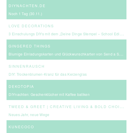
DIYNACHTEN.DE
Noch 1 Tag (30.11.)
LOVE DECORATIONS
3 Einschulungs DIYs mit dem „Deine Dinge Stempel – School Edition“ #BackToSchool + Gewinnspiel
GINGERED THINGS
Blumige Einladungskarten und Glückwunschkarten von Send a Smile
SINNENRAUSCH
DIY: Trockenblumen-Kranz für das Kerzenglas
DEKOTOPIA
DIYnachten: Geschenktücher mit Kaffee batiken
T
WEED & GREET | CREATIVE LIVING & BOLD CHOICES
Neues Jahr, neue Wege
KUNECOCO