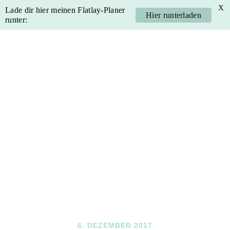
X
Lade dir hier meinen Flatlay-Planer
Hier runterladen
runter:
Skip
Skip
Skip
Skip
to
to
to
to
primary
main
primary
footer
navigation
content
sidebar
6. DEZEMBER 2017