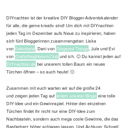
DIYnachten ist der kreative DIY Blogger-Adventskalender
für alle, die gerne kreativ sind! Um dich mit DIYnachten
jeden Tag im Dezember aufs Neue zu inspirieren, haben
sich fünf Bloggerinnen zusammengetan: Liska
von
Dekotopia
, Dani von
Gingered Things
, Jule und Evi
von
CraftyNeighboursClub
und ich. 🙂 Du kannst jeden auf
DIYnachten.de
bei unserem tollen Baum ein neues
Türchen öffnen – so auch heute! 🙂
Zusammen mit euch warten wir auf die große 24
und zeigen jeden Tag auf
einem unserer Blogs
eine tolle
DIY-Idee und ein Gewinnspiel. Hinter den einzelnen
Türchen findet ihr nicht nur eine DIY-Idee zum
Nachbasteln, sondern auch mega coole Gewinne, die das
Bastlerherz höher schlagen lassen. Und Achtung: Schnell