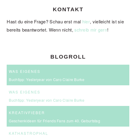
KONTAKT
Hast du eine Frage? Schau erst mal
, vielleicht ist sie
hier
bereits beantwortet. Wenn nicht,
!
schreib mir gern
BLOGROLL
WAS EIGENES
Buchtipp: Yesteryear von Caro Claire Burke
WAS EIGENES
Buchtipp: Yesteryear von Caro Claire Burke
KREATIVFIEBER
Geschenkideen für Friends Fans zum 40. Geburtstag
KATHASTROPHAL