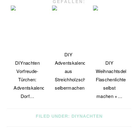
GEFALLEN:
DIY
DIYnachten
Adventskalender
DIY
Vorfreude-
aus
Weihnachtsdeko:
Türchen:
Streichholzschachteln
Flaschenlichter
Adventskalender-
selbermachen
selbst
Dorf…
machen +…
FILED UNDER:
DIYNACHTEN