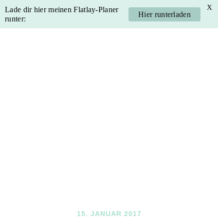
X
Lade dir hier meinen Flatlay-Planer
Hier runterladen
runter:
Skip
Skip
Skip
Skip
to
to
to
to
primary
main
primary
footer
navigation
content
sidebar
15. JANUAR 2017