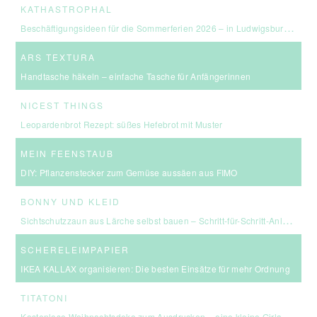
KATHASTROPHAL
Beschäftigungsideen für die Sommerferien 2026 – in Ludwigsburg, Stuttgart & Umgebung
ARS TEXTURA
Handtasche häkeln – einfache Tasche für Anfängerinnen
NICEST THINGS
Leopardenbrot Rezept: süßes Hefebrot mit Muster
MEIN FEENSTAUB
DIY: Pflanzenstecker zum Gemüse aussäen aus FIMO
BONNY UND KLEID
Sichtschutzzaun aus Lärche selbst bauen – Schritt-für-Schritt-Anleitung & Kosten
SCHERELEIMPAPIER
IKEA KALLAX organisieren: Die besten Einsätze für mehr Ordnung
TITATONI
Kostenlose Weihnachtsdeko zum Ausdrucken – eine kleine Girlande für euer Zuhause ☆