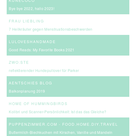
KUNECOCO
Bye bye 2022, hallo 2023!
FRAU LIEBLING
7 Heilkräuter gegen Menstruationsbeschwerden
LULOVESHANDMADE
Good Reads: My Favorite Books 2021
ZWO:STE
reflektierender Hundepullover für Parker
AENTSCHIES BLOG
Balkonplanung 2019
HOME OF HUMMINGBIRDS
Kolibri und Scanner-Persönlichkeit: Ist das das Gleiche?
PUPPENZIMMER.COM - FOOD.HOME.DIY.TRAVEL
Buttermilch-Blechkuchen mit Kirschen, Vanille und Mandeln