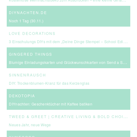
DIYNACHTEN.DE
Noch 1 Tag (30.11.)
LOVE DECORATIONS
3 Einschulungs DIYs mit dem „Deine Dinge Stempel – School Edition“ #BackToSchool + Gewinnspiel
GINGERED THINGS
Blumige Einladungskarten und Glückwunschkarten von Send a Smile
SINNENRAUSCH
DIY: Trockenblumen-Kranz für das Kerzenglas
DEKOTOPIA
DIYnachten: Geschenktücher mit Kaffee batiken
T
WEED & GREET | CREATIVE LIVING & BOLD CHOICES
Neues Jahr, neue Wege