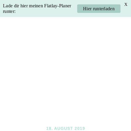
X
Lade dir hier meinen Flatlay-Planer
Hier runterladen
runter:
Skip
Skip
Skip
Skip
to
to
to
to
primary
main
primary
footer
navigation
content
sidebar
18. AUGUST 2019