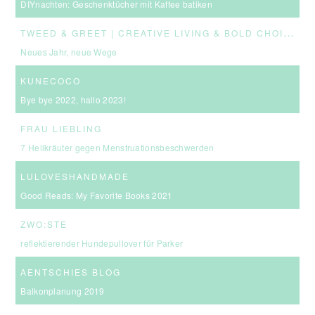
DIYnachten: Geschenktücher mit Kaffee batiken
T
WEED & GREET | CREATIVE LIVING & BOLD CHOICES
Neues Jahr, neue Wege
KUNECOCO
Bye bye 2022, hallo 2023!
FRAU LIEBLING
7 Heilkräuter gegen Menstruationsbeschwerden
LULOVESHANDMADE
Good Reads: My Favorite Books 2021
ZWO:STE
reflektierender Hundepullover für Parker
AENTSCHIES BLOG
Balkonplanung 2019