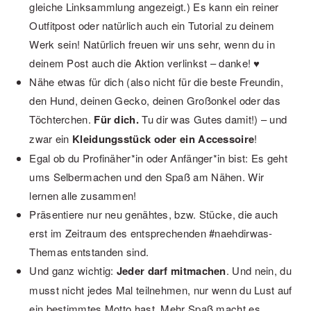
gleiche Linksammlung angezeigt.) Es kann ein reiner
Outfitpost oder natürlich auch ein Tutorial zu deinem
Werk sein! Natürlich freuen wir uns sehr, wenn du in
deinem Post auch die Aktion verlinkst – danke! ♥
Nähe etwas für dich (also nicht für die beste Freundin,
den Hund, deinen Gecko, deinen Großonkel oder das
Töchterchen.
Für dich.
Tu dir was Gutes damit!) – und
zwar ein
Kleidungsstück oder ein Accessoire
!
Egal ob du Profinäher*in oder Anfänger*in bist: Es geht
ums Selbermachen und den Spaß am Nähen. Wir
lernen alle zusammen!
Präsentiere nur neu genähtes, bzw. Stücke, die auch
erst im Zeitraum des entsprechenden #naehdirwas-
Themas entstanden sind.
Und ganz wichtig:
Jeder darf mitmachen
. Und nein, du
musst nicht jedes Mal teilnehmen, nur wenn du Lust auf
ein bestimmtes Motto hast. Mehr Spaß macht es