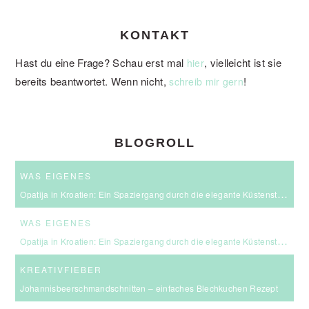
KONTAKT
Hast du eine Frage? Schau erst mal
, vielleicht ist sie
hier
bereits beantwortet. Wenn nicht,
!
schreib mir gern
BLOGROLL
WAS EIGENES
Opatija in Kroatien: Ein Spaziergang durch die elegante Küstenstadt an der Kvarner Bucht
WAS EIGENES
Opatija in Kroatien: Ein Spaziergang durch die elegante Küstenstadt an der Kvarner Bucht
KREATIVFIEBER
Johannisbeerschmandschnitten – einfaches Blechkuchen Rezept