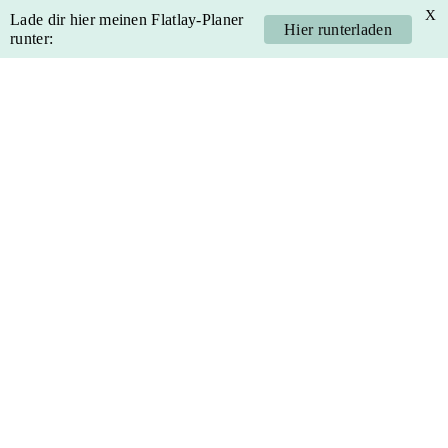
X
Lade dir hier meinen Flatlay-Planer
Hier runterladen
runter:
Skip
Skip
Skip
Skip
to
to
to
to
primary
main
primary
footer
navigation
content
sidebar