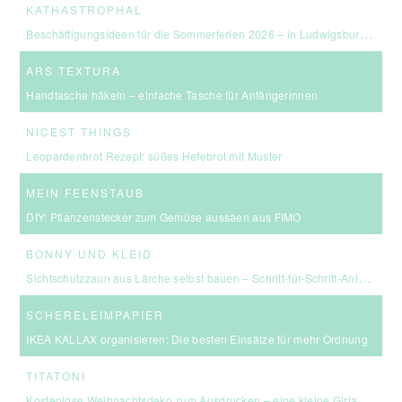
KATHASTROPHAL
Beschäftigungsideen für die Sommerferien 2026 – in Ludwigsburg, Stuttgart & Umgebung
ARS TEXTURA
Handtasche häkeln – einfache Tasche für Anfängerinnen
NICEST THINGS
Leopardenbrot Rezept: süßes Hefebrot mit Muster
MEIN FEENSTAUB
DIY: Pflanzenstecker zum Gemüse aussäen aus FIMO
BONNY UND KLEID
Sichtschutzzaun aus Lärche selbst bauen – Schritt-für-Schritt-Anleitung & Kosten
SCHERELEIMPAPIER
IKEA KALLAX organisieren: Die besten Einsätze für mehr Ordnung
TITATONI
Kostenlose Weihnachtsdeko zum Ausdrucken – eine kleine Girlande für euer Zuhause ☆