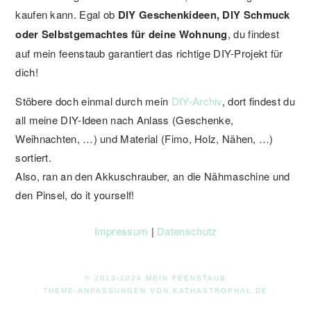
kaufen kann. Egal ob
DIY Geschenkideen, DIY Schmuck
oder Selbstgemachtes für deine Wohnung
, du findest
auf mein feenstaub garantiert das richtige DIY-Projekt für
dich!
Stöbere doch einmal durch mein
DIY-Archiv
, dort findest du
all meine DIY-Ideen nach Anlass (Geschenke,
Weihnachten, …) und Material (Fimo, Holz, Nähen, …)
sortiert.
Also, ran an den Akkuschrauber, an die Nähmaschine und
den Pinsel, do it yourself!
Impressum
|
Datenschutz
© 2013-2024 MEIN FEENSTAUB
· THEME-ANPASSUNGEN VON
KATHASTROPHAL.DE
·
·
GENESIS FRAMEWORK
|
WORDPRESS
·