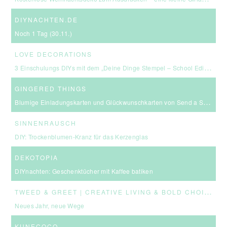
DIYNACHTEN.DE
Noch 1 Tag (30.11.)
LOVE DECORATIONS
3 Einschulungs DIYs mit dem „Deine Dinge Stempel – School Edition“ #BackToSchool + Gewinnspiel
GINGERED THINGS
Blumige Einladungskarten und Glückwunschkarten von Send a Smile
SINNENRAUSCH
DIY: Trockenblumen-Kranz für das Kerzenglas
DEKOTOPIA
DIYnachten: Geschenktücher mit Kaffee batiken
T
WEED & GREET | CREATIVE LIVING & BOLD CHOICES
Neues Jahr, neue Wege
KUNECOCO