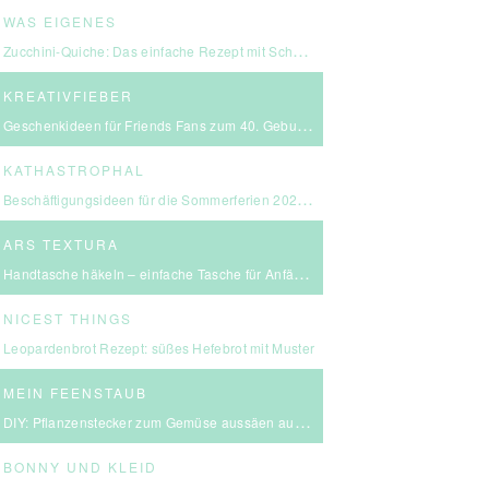
WAS EIGENES
Zucchini-Quiche: Das einfache Rezept mit Schmand & Kirschtomaten
KREATIVFIEBER
Geschenkideen für Friends Fans zum 40. Geburtstag
KATHASTROPHAL
Beschäftigungsideen für die Sommerferien 2026 – in Ludwigsburg, Stuttgart & Umgebung
ARS TEXTURA
Handtasche häkeln – einfache Tasche für Anfängerinnen
NICEST THINGS
Leopardenbrot Rezept: süßes Hefebrot mit Muster
MEIN FEENSTAUB
DIY: Pflanzenstecker zum Gemüse aussäen aus FIMO
BONNY UND KLEID