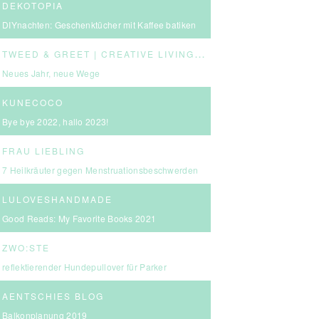
DEKOTOPIA
DIYnachten: Geschenktücher mit Kaffee batiken
T
WEED & GREET | CREATIVE LIVING & BOLD CHOICES
Neues Jahr, neue Wege
KUNECOCO
Bye bye 2022, hallo 2023!
FRAU LIEBLING
7 Heilkräuter gegen Menstruationsbeschwerden
LULOVESHANDMADE
Good Reads: My Favorite Books 2021
ZWO:STE
reflektierender Hundepullover für Parker
AENTSCHIES BLOG
Balkonplanung 2019