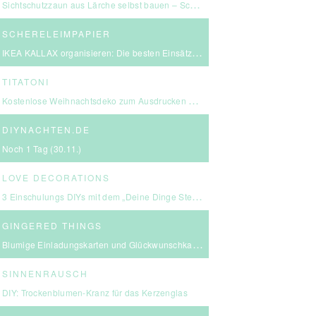
Sichtschutzzaun aus Lärche selbst bauen – Schritt-für-Schritt-Anleitung & Kosten
SCHERELEIMPAPIER
IKEA KALLAX organisieren: Die besten Einsätze für mehr Ordnung
TITATONI
Kostenlose Weihnachtsdeko zum Ausdrucken – eine kleine Girlande für euer Zuhause ☆
DIYNACHTEN.DE
Noch 1 Tag (30.11.)
LOVE DECORATIONS
3 Einschulungs DIYs mit dem „Deine Dinge Stempel – School Edition“ #BackToSchool + Gewinnspiel
GINGERED THINGS
Blumige Einladungskarten und Glückwunschkarten von Send a Smile
SINNENRAUSCH
DIY: Trockenblumen-Kranz für das Kerzenglas