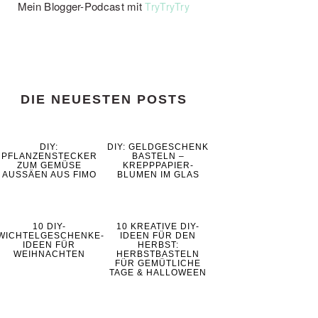
Mein Blogger-Podcast mit
TryTryTry
DIE NEUESTEN POSTS
DIY:
DIY: GELDGESCHENK
PFLANZENSTECKER
BASTELN –
ZUM GEMÜSE
KREPPPAPIER-
AUSSÄEN AUS FIMO
BLUMEN IM GLAS
10 DIY-
10 KREATIVE DIY-
WICHTELGESCHENKE-
IDEEN FÜR DEN
IDEEN FÜR
HERBST:
WEIHNACHTEN
HERBSTBASTELN
FÜR GEMÜTLICHE
TAGE & HALLOWEEN