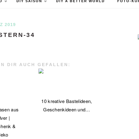
O
DIY SAISON
DIY A BETTER WORLD
FOTO-KU
Z 2019
STERN-34
N DIR AUCH GEFALLEN:
10 kreative Bastelideen,
asen aus
Geschenkideen und…
ver |
chenk &
deko