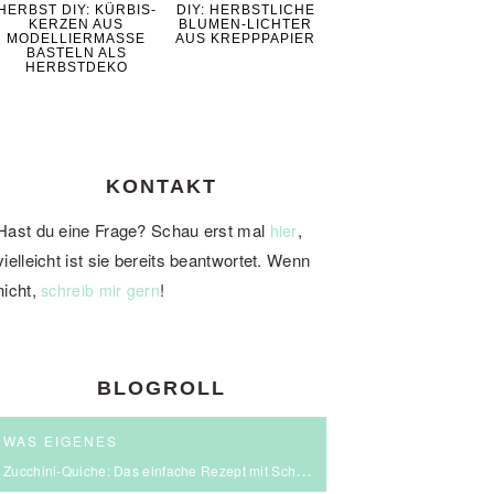
HERBST DIY: KÜRBIS-
DIY: HERBSTLICHE
KERZEN AUS
BLUMEN-LICHTER
MODELLIERMASSE
AUS KREPPPAPIER
BASTELN ALS
HERBSTDEKO
KONTAKT
Hast du eine Frage? Schau erst mal
,
hier
vielleicht ist sie bereits beantwortet. Wenn
nicht,
!
schreib mir gern
BLOGROLL
WAS EIGENES
Zucchini-Quiche: Das einfache Rezept mit Schmand & Kirschtomaten