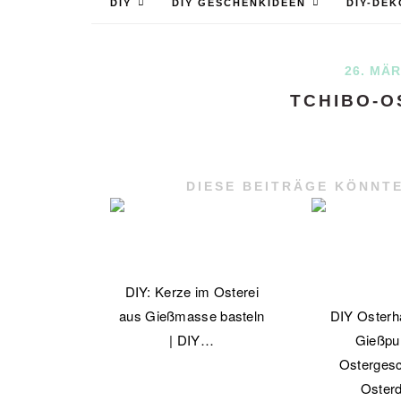
DIY
DIY GESCHENKIDEEN
DIY-DEK
26. MÄR
TCHIBO-O
DIESE BEITRÄGE KÖNNTE
DIY: Kerze im Osterei
aus Gießmasse basteln
DIY Osterh
| DIY…
Gießpul
Osterges
Oster