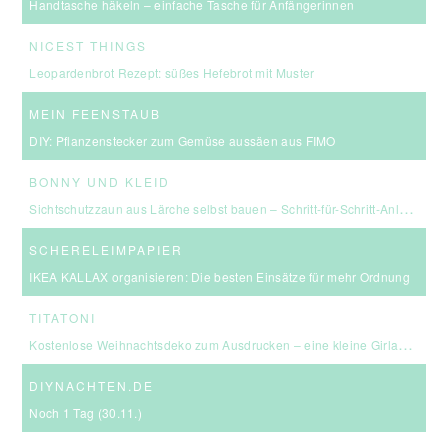
Handtasche häkeln – einfache Tasche für Anfängerinnen
NICEST THINGS
Leopardenbrot Rezept: süßes Hefebrot mit Muster
MEIN FEENSTAUB
DIY: Pflanzenstecker zum Gemüse aussäen aus FIMO
BONNY UND KLEID
Sichtschutzzaun aus Lärche selbst bauen – Schritt-für-Schritt-Anleitung & Kosten
SCHERELEIMPAPIER
IKEA KALLAX organisieren: Die besten Einsätze für mehr Ordnung
TITATONI
Kostenlose Weihnachtsdeko zum Ausdrucken – eine kleine Girlande für euer Zuhause ☆
DIYNACHTEN.DE
Noch 1 Tag (30.11.)