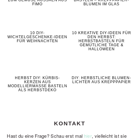
ZUM GEMÜSE AUSSÄEN AUS
BASTELN – KREPPPAPIER-
FIMO
BLUMEN IM GLAS
10 DIY-
10 KREATIVE DIY-IDEEN FÜR
WICHTELGESCHENKE-IDEEN
DEN HERBST:
FÜR WEIHNACHTEN
HERBSTBASTELN FÜR
GEMÜTLICHE TAGE &
HALLOWEEN
HERBST DIY: KÜRBIS-
DIY: HERBSTLICHE BLUMEN-
KERZEN AUS
LICHTER AUS KREPPPAPIER
MODELLIERMASSE BASTELN
ALS HERBSTDEKO
KONTAKT
Hast du eine Frage? Schau erst mal
, vielleicht ist sie
hier