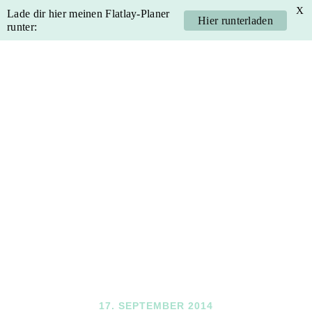
X
Lade dir hier meinen Flatlay-Planer
Hier runterladen
runter:
Skip
Skip
Skip
Skip
to
to
to
to
primary
main
primary
footer
navigation
content
sidebar
17. SEPTEMBER 2014