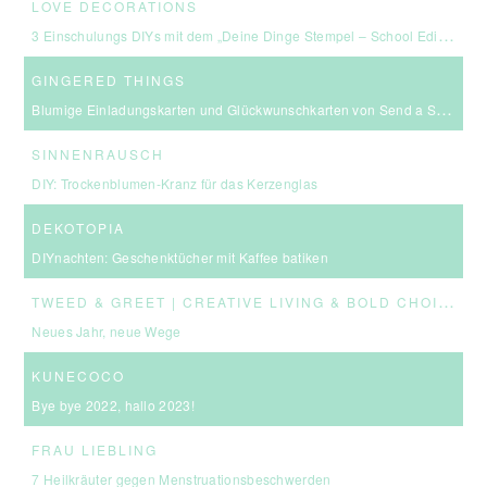
LOVE DECORATIONS
3 Einschulungs DIYs mit dem „Deine Dinge Stempel – School Edition“ #BackToSchool + Gewinnspiel
GINGERED THINGS
Blumige Einladungskarten und Glückwunschkarten von Send a Smile
SINNENRAUSCH
DIY: Trockenblumen-Kranz für das Kerzenglas
DEKOTOPIA
DIYnachten: Geschenktücher mit Kaffee batiken
T
WEED & GREET | CREATIVE LIVING & BOLD CHOICES
Neues Jahr, neue Wege
KUNECOCO
Bye bye 2022, hallo 2023!
FRAU LIEBLING
7 Heilkräuter gegen Menstruationsbeschwerden