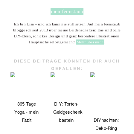
meinfeenstaub
Ich bin Lisa – und ich kann nie still sitzen. Auf mein feenstaub
blogge ich seit 2013 über meine Leidenschaften: Das sind tolle
DIY-Ideen, schickes Design und ganz besondere Illustrationen.
Hauptsache selbstgemacht!
Mehr über mich
.
DIESE BEITRÄGE KÖNNTEN DIR AUCH
GEFALLEN:
365 Tage
DIY: Torten-
Yoga - mein
Geldgeschenk
Fazit
basteln
DIYnachten:
Deko-Ring