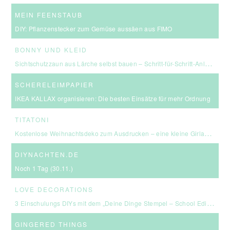
MEIN FEENSTAUB
DIY: Pflanzenstecker zum Gemüse aussäen aus FIMO
BONNY UND KLEID
Sichtschutzzaun aus Lärche selbst bauen – Schritt-für-Schritt-Anleitung & Kosten
SCHERELEIMPAPIER
IKEA KALLAX organisieren: Die besten Einsätze für mehr Ordnung
TITATONI
Kostenlose Weihnachtsdeko zum Ausdrucken – eine kleine Girlande für euer Zuhause ☆
DIYNACHTEN.DE
Noch 1 Tag (30.11.)
LOVE DECORATIONS
3 Einschulungs DIYs mit dem „Deine Dinge Stempel – School Edition“ #BackToSchool + Gewinnspiel
GINGERED THINGS