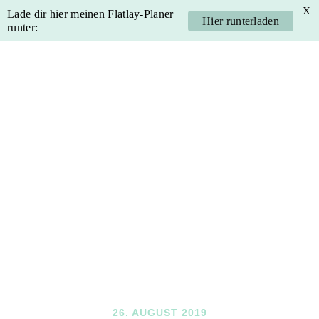
X
Lade dir hier meinen Flatlay-Planer
Hier runterladen
runter:
Skip
Skip
Skip
Skip
to
to
to
to
primary
main
primary
footer
navigation
content
sidebar
26. AUGUST 2019