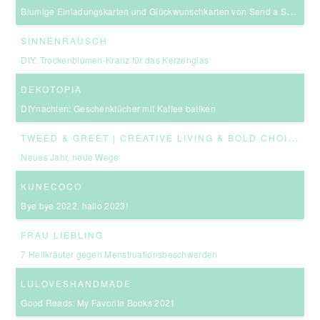
Blumige Einladungskarten und Glückwunschkarten von Send a Smile
SINNENRAUSCH
DIY: Trockenblumen-Kranz für das Kerzenglas
DEKOTOPIA
DIYnachten: Geschenktücher mit Kaffee batiken
T
WEED & GREET | CREATIVE LIVING & BOLD CHOICES
Neues Jahr, neue Wege
KUNECOCO
Bye bye 2022, hallo 2023!
FRAU LIEBLING
7 Heilkräuter gegen Menstruationsbeschwerden
LULOVESHANDMADE
Good Reads: My Favorite Books 2021