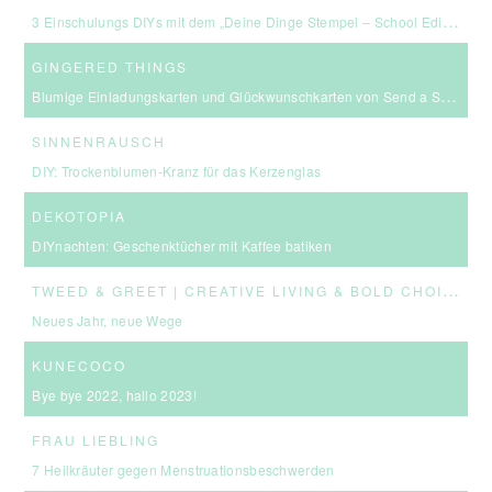
3 Einschulungs DIYs mit dem „Deine Dinge Stempel – School Edition“ #BackToSchool + Gewinnspiel
GINGERED THINGS
Blumige Einladungskarten und Glückwunschkarten von Send a Smile
SINNENRAUSCH
DIY: Trockenblumen-Kranz für das Kerzenglas
DEKOTOPIA
DIYnachten: Geschenktücher mit Kaffee batiken
T
WEED & GREET | CREATIVE LIVING & BOLD CHOICES
Neues Jahr, neue Wege
KUNECOCO
Bye bye 2022, hallo 2023!
FRAU LIEBLING
7 Heilkräuter gegen Menstruationsbeschwerden