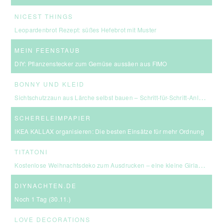
NICEST THINGS
Leopardenbrot Rezept: süßes Hefebrot mit Muster
MEIN FEENSTAUB
DIY: Pflanzenstecker zum Gemüse aussäen aus FIMO
BONNY UND KLEID
Sichtschutzzaun aus Lärche selbst bauen – Schritt-für-Schritt-Anleitung & Kosten
SCHERELEIMPAPIER
IKEA KALLAX organisieren: Die besten Einsätze für mehr Ordnung
TITATONI
Kostenlose Weihnachtsdeko zum Ausdrucken – eine kleine Girlande für euer Zuhause ☆
DIYNACHTEN.DE
Noch 1 Tag (30.11.)
LOVE DECORATIONS