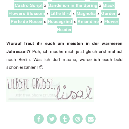
Castro Script
x
Dandelion in the Spring
x
Black
Flowers Blossom
x
Little Bird
x
Magnolia
x
Garden
x
Perle de Rosee
x
Housegrind
x
Amandine
x
Flower
Header
Worauf freut ihr euch am meisten in der wärmeren
Jahreszeit?
Puh, ich mache mich jetzt gleich erst mal auf
nach Berlin. Was ich dort mache, werde ich euch bald
schon erzählen! 🙂