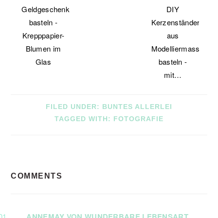
Geldgeschenk
DIY
basteln -
Kerzenständer
Krepppapier-
aus
Blumen im
Modelliermasse
Glas
basteln -
mit…
FILED UNDER:
BUNTES ALLERLEI
TAGGED WITH:
FOTOGRAFIE
READER
COMMENTS
INTERACTIONS
ANNEMAY VON WUNDERBARE LEBENSART