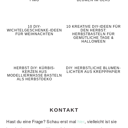
FIMO
BLUMEN IM GLAS
10 DIY-
10 KREATIVE DIY-IDEEN FÜR
WICHTELGESCHENKE-IDEEN
DEN HERBST:
FÜR WEIHNACHTEN
HERBSTBASTELN FÜR
GEMÜTLICHE TAGE &
HALLOWEEN
HERBST DIY: KÜRBIS-
DIY: HERBSTLICHE BLUMEN-
KERZEN AUS
LICHTER AUS KREPPPAPIER
MODELLIERMASSE BASTELN
ALS HERBSTDEKO
KONTAKT
Hast du eine Frage? Schau erst mal
, vielleicht ist sie
hier