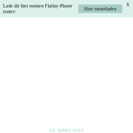
X
Lade dir hier meinen Flatlay-Planer
Hier runterladen
runter:
Skip
Skip
Skip
Skip
to
to
to
to
primary
main
primary
footer
navigation
content
sidebar
13. MÄRZ 2014