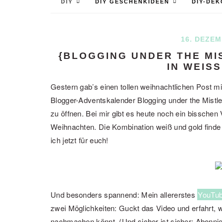
DIY
DIY GESCHENKIDEEN
DIY-DEK
16. DEZEM
{BLOGGING UNDER THE MI
IN WEISS
Gestern gab’s einen tollen weihnachtlichen Post 
Blogger-Adventskalender Blogging under the Mistle
zu öffnen. Bei mir gibt es heute noch ein bisschen 
Weihnachten. Die Kombination weiß und gold finde 
ich jetzt für euch!
Und besonders spannend: Mein allererstes
YouTub
zwei Möglichkeiten: Guckt das Video und erfahrt, w
Mit
nachmachen könnt. (Und sicher ist sicher: Abonni