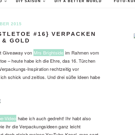
O
DIY SAISON
DIY A BETTER WORLD
FOTO-KU
BER 2015
STLETOE #16} VERPACKEN
 & GOLD
mit Giveaway von
Mrs Brightside
im Rahmen vom
toe – heute habe ich die Ehre, das 16. Türchen
Verpackungs-Inspiration rechtzeitig vor
ich schick und zeitlos. Und drei süße Ideen habe
e-Video
habe ich auch gedreht! Ihr habt also
ie ihr die Verpackungsideen ganz leicht
ert doch gleich meinen YouTube-Kanal, man sagt