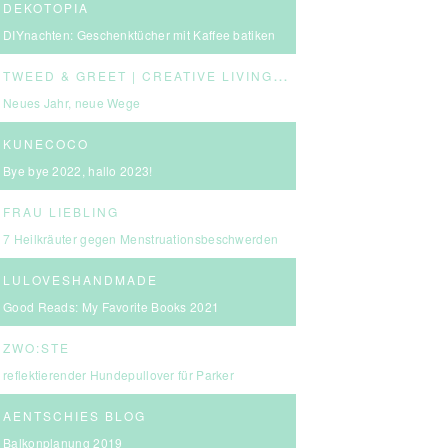
DEKOTOPIA
DIYnachten: Geschenktücher mit Kaffee batiken
T
WEED & GREET | CREATIVE LIVING & BOLD CHOICES
Neues Jahr, neue Wege
KUNECOCO
Bye bye 2022, hallo 2023!
FRAU LIEBLING
7 Heilkräuter gegen Menstruationsbeschwerden
LULOVESHANDMADE
Good Reads: My Favorite Books 2021
ZWO:STE
reflektierender Hundepullover für Parker
AENTSCHIES BLOG
Balkonplanung 2019