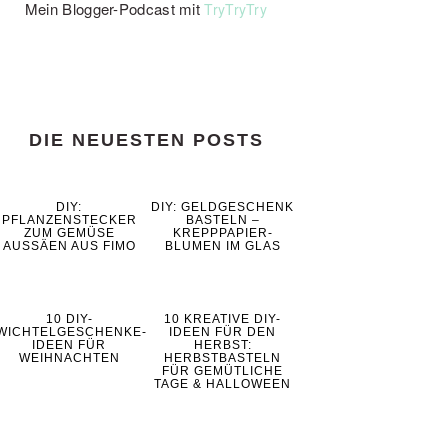
Mein Blogger-Podcast mit
TryTryTry
DIE NEUESTEN POSTS
DIY:
DIY: GELDGESCHENK
PFLANZENSTECKER
BASTELN –
ZUM GEMÜSE
KREPPPAPIER-
AUSSÄEN AUS FIMO
BLUMEN IM GLAS
10 DIY-
10 KREATIVE DIY-
WICHTELGESCHENKE-
IDEEN FÜR DEN
IDEEN FÜR
HERBST:
WEIHNACHTEN
HERBSTBASTELN
FÜR GEMÜTLICHE
TAGE & HALLOWEEN