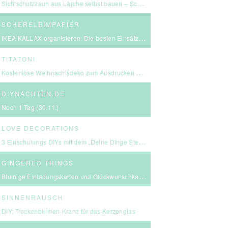
Sichtschutzzaun aus Lärche selbst bauen – Schritt-für-Schritt-Anleitung & Kosten
SCHERELEIMPAPIER
IKEA KALLAX organisieren: Die besten Einsätze für mehr Ordnung
TITATONI
Kostenlose Weihnachtsdeko zum Ausdrucken – eine kleine Girlande für euer Zuhause ☆
DIYNACHTEN.DE
Noch 1 Tag (30.11.)
LOVE DECORATIONS
3 Einschulungs DIYs mit dem „Deine Dinge Stempel – School Edition“ #BackToSchool + Gewinnspiel
GINGERED THINGS
Blumige Einladungskarten und Glückwunschkarten von Send a Smile
SINNENRAUSCH
DIY: Trockenblumen-Kranz für das Kerzenglas