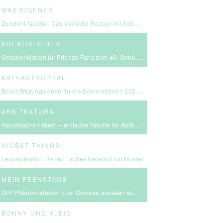
WAS EIGENES
Zucchini-Quiche: Das einfache Rezept mit Schmand & Kirschtomaten
KREATIVFIEBER
Geschenkideen für Friends Fans zum 40. Geburtstag
KATHASTROPHAL
Beschäftigungsideen für die Sommerferien 2026 – in Ludwigsburg, Stuttgart & Umgebung
ARS TEXTURA
Handtasche häkeln – einfache Tasche für Anfängerinnen
NICEST THINGS
Leopardenbrot Rezept: süßes Hefebrot mit Muster
MEIN FEENSTAUB
DIY: Pflanzenstecker zum Gemüse aussäen aus FIMO
BONNY UND KLEID