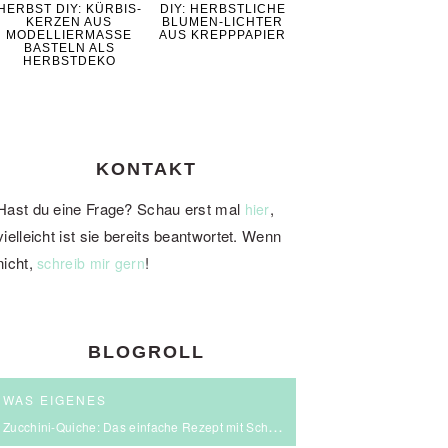
HERBST DIY: KÜRBIS-
DIY: HERBSTLICHE
KERZEN AUS
BLUMEN-LICHTER
MODELLIERMASSE
AUS KREPPPAPIER
BASTELN ALS
HERBSTDEKO
KONTAKT
Hast du eine Frage? Schau erst mal
,
hier
vielleicht ist sie bereits beantwortet. Wenn
nicht,
!
schreib mir gern
BLOGROLL
WAS EIGENES
Zucchini-Quiche: Das einfache Rezept mit Schmand & Kirschtomaten