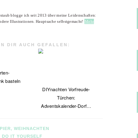
enstaub blogge ich seit 2013 über meine Leidenschaften:
ndere Illustrationen. Hauptsache selbstgemacht!
Mehr
N DIR AUCH GEFALLEN:
rten-
k basteln
DIYnachten Vorfreude-
Türchen:
Adventskalender-Dorf…
PIER
,
WEIHNACHTEN
,
DO IT YOURSELF