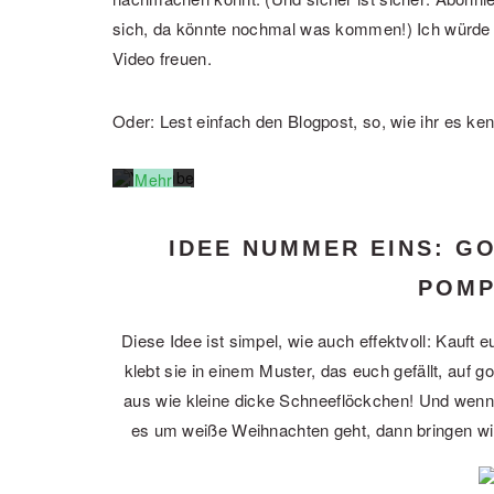
dem
sich, da könnte nochmal was kommen!) Ich würde 
Laden
des
Video freuen.
Videos
akzeptieren
Sie die
Oder: Lest einfach den Blogpost, so, wie ihr es ken
Datenschutzerklärung
von
YouTube.
Mehr
erfahren
Video
IDEE NUMMER EINS: G
laden
POM
YouTube
Diese Idee ist simpel, wie auch effektvoll: Kauf
immer
entsperren
klebt sie in einem Muster, das euch gefällt, auf
aus wie kleine dicke Schneeflöckchen! Und wenn
es um weiße Weihnachten geht, dann bringen wi