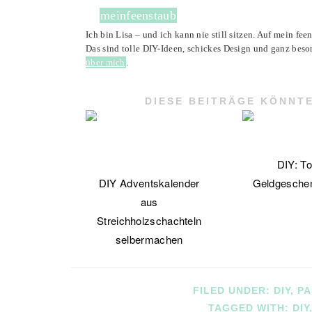
meinfeenstaub
Ich bin Lisa – und ich kann nie still sitzen. Auf mein fe
Das sind tolle DIY-Ideen, schickes Design und ganz beso
über mich
.
DIESE BEITRÄGE KÖNNTE
DIY: To
DIY Adventskalender
Geldgeschen
aus
Streichholzschachteln
selbermachen
FILED UNDER:
DIY
,
PA
TAGGED WITH:
DIY