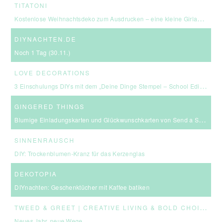
TITATONI
Kostenlose Weihnachtsdeko zum Ausdrucken – eine kleine Girlande für euer Zuhause ☆
DIYNACHTEN.DE
Noch 1 Tag (30.11.)
LOVE DECORATIONS
3 Einschulungs DIYs mit dem „Deine Dinge Stempel – School Edition“ #BackToSchool + Gewinnspiel
GINGERED THINGS
Blumige Einladungskarten und Glückwunschkarten von Send a Smile
SINNENRAUSCH
DIY: Trockenblumen-Kranz für das Kerzenglas
DEKOTOPIA
DIYnachten: Geschenktücher mit Kaffee batiken
T
WEED & GREET | CREATIVE LIVING & BOLD CHOICES
Neues Jahr, neue Wege