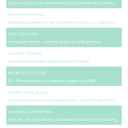
Zucchini-Quiche: Das einfache Rezept mit Schmand & Kirschtomaten
KATHASTROPHAL
Beschäftigungsideen für die Sommerferien 2026 – in Ludwigsburg, Stuttgart & Umgebung
ARS TEXTURA
Handtasche häkeln – einfache Tasche für Anfängerinnen
NICEST THINGS
Leopardenbrot Rezept: süßes Hefebrot mit Muster
MEIN FEENSTAUB
DIY: Pflanzenstecker zum Gemüse aussäen aus FIMO
BONNY UND KLEID
Sichtschutzzaun aus Lärche selbst bauen – Schritt-für-Schritt-Anleitung & Kosten
SCHERELEIMPAPIER
IKEA KALLAX organisieren: Die besten Einsätze für mehr Ordnung