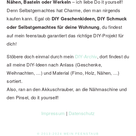
Nähen, Basteln oder Werkeln
– ich liebe Do it yourself!
Denn Selbstgemachtes hat Charme, den man nirgends
kaufen kann. Egal ob
DIY Geschenkideen, DIY Schmuck
oder Selbstgemachtes für deine Wohnung
, du findest
auf mein feenstaub garantiert das richtige DIY-Projekt für
dich!
Stöbere doch einmal durch mein
DIY-Archiv
, dort findest du
all meine DIY-Ideen nach Anlass (Geschenke,
Weihnachten, …) und Material (Fimo, Holz, Nähen, …)
sortiert.
Also, ran an den Akkuschrauber, an die Nähmaschine und
den Pinsel, do it yourself!
Impressum
|
Datenschutz
© 2013-2024 MEIN FEENSTAUB