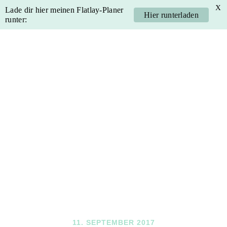
X
Lade dir hier meinen Flatlay-Planer
Hier runterladen
runter:
Skip
Skip
Skip
Skip
to
to
to
to
primary
main
primary
footer
navigation
content
sidebar
11. SEPTEMBER 2017