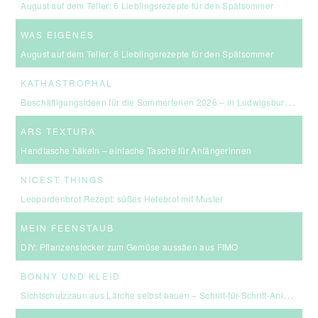
August auf dem Teller: 6 Lieblingsrezepte für den Spätsommer
WAS EIGENES
August auf dem Teller: 6 Lieblingsrezepte für den Spätsommer
KATHASTROPHAL
Beschäftigungsideen für die Sommerferien 2026 – in Ludwigsburg, Stuttgart & Umgebung
ARS TEXTURA
Handtasche häkeln – einfache Tasche für Anfängerinnen
NICEST THINGS
Leopardenbrot Rezept: süßes Hefebrot mit Muster
MEIN FEENSTAUB
DIY: Pflanzenstecker zum Gemüse aussäen aus FIMO
BONNY UND KLEID
Sichtschutzzaun aus Lärche selbst bauen – Schritt-für-Schritt-Anleitung & Kosten