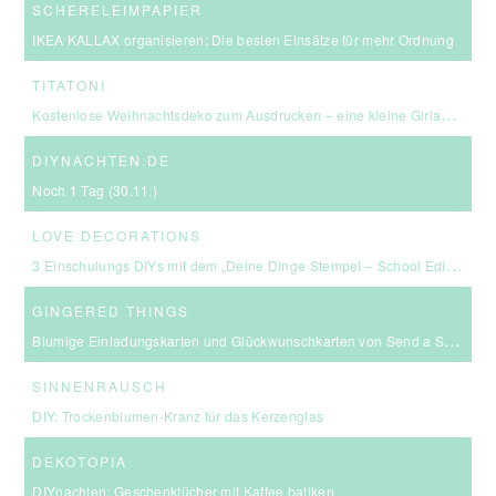
SCHERELEIMPAPIER
IKEA KALLAX organisieren: Die besten Einsätze für mehr Ordnung
TITATONI
Kostenlose Weihnachtsdeko zum Ausdrucken – eine kleine Girlande für euer Zuhause ☆
DIYNACHTEN.DE
Noch 1 Tag (30.11.)
LOVE DECORATIONS
3 Einschulungs DIYs mit dem „Deine Dinge Stempel – School Edition“ #BackToSchool + Gewinnspiel
GINGERED THINGS
Blumige Einladungskarten und Glückwunschkarten von Send a Smile
SINNENRAUSCH
DIY: Trockenblumen-Kranz für das Kerzenglas
DEKOTOPIA
DIYnachten: Geschenktücher mit Kaffee batiken