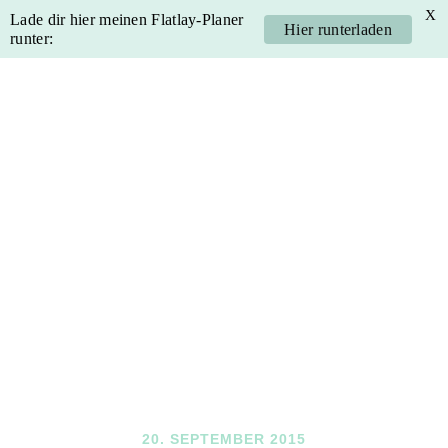
X
Lade dir hier meinen Flatlay-Planer
Hier runterladen
runter:
Skip
Skip
Skip
Skip
to
to
to
to
primary
main
primary
footer
navigation
content
sidebar
20. SEPTEMBER 2015