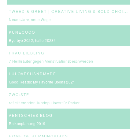
T
WEED & GREET | CREATIVE LIVING & BOLD CHOICES
Neues Jahr, neue Wege
KUNECOCO
Bye bye 2022, hallo 2023!
FRAU LIEBLING
7 Heilkräuter gegen Menstruationsbeschwerden
LULOVESHANDMADE
Good Reads: My Favorite Books 2021
ZWO:STE
reflektierender Hundepullover für Parker
AENTSCHIES BLOG
Balkonplanung 2019
HOME OF HUMMINGBIRDS