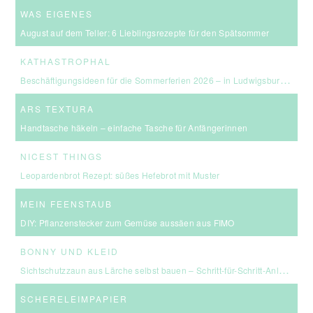
WAS EIGENES
August auf dem Teller: 6 Lieblingsrezepte für den Spätsommer
KATHASTROPHAL
Beschäftigungsideen für die Sommerferien 2026 – in Ludwigsburg, Stuttgart & Umgebung
ARS TEXTURA
Handtasche häkeln – einfache Tasche für Anfängerinnen
NICEST THINGS
Leopardenbrot Rezept: süßes Hefebrot mit Muster
MEIN FEENSTAUB
DIY: Pflanzenstecker zum Gemüse aussäen aus FIMO
BONNY UND KLEID
Sichtschutzzaun aus Lärche selbst bauen – Schritt-für-Schritt-Anleitung & Kosten
SCHERELEIMPAPIER