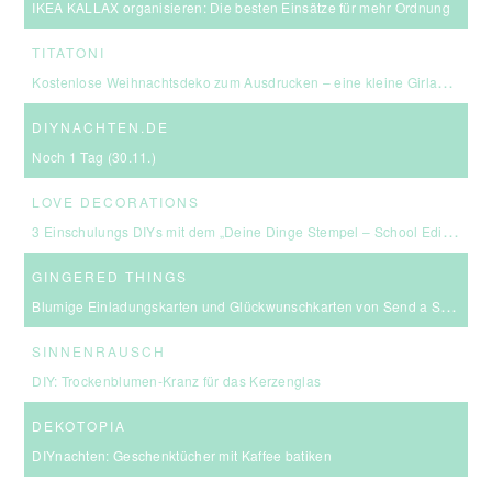
IKEA KALLAX organisieren: Die besten Einsätze für mehr Ordnung
TITATONI
Kostenlose Weihnachtsdeko zum Ausdrucken – eine kleine Girlande für euer Zuhause ☆
DIYNACHTEN.DE
Noch 1 Tag (30.11.)
LOVE DECORATIONS
3 Einschulungs DIYs mit dem „Deine Dinge Stempel – School Edition“ #BackToSchool + Gewinnspiel
GINGERED THINGS
Blumige Einladungskarten und Glückwunschkarten von Send a Smile
SINNENRAUSCH
DIY: Trockenblumen-Kranz für das Kerzenglas
DEKOTOPIA
DIYnachten: Geschenktücher mit Kaffee batiken