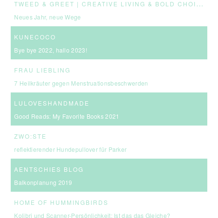
T
WEED & GREET | CREATIVE LIVING & BOLD CHOICES
Neues Jahr, neue Wege
KUNECOCO
Bye bye 2022, hallo 2023!
FRAU LIEBLING
7 Heilkräuter gegen Menstruationsbeschwerden
LULOVESHANDMADE
Good Reads: My Favorite Books 2021
ZWO:STE
reflektierender Hundepullover für Parker
AENTSCHIES BLOG
Balkonplanung 2019
HOME OF HUMMINGBIRDS
Kolibri und Scanner-Persönlichkeit: Ist das das Gleiche?