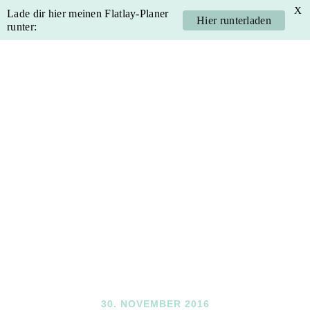
X
Lade dir hier meinen Flatlay-Planer
Hier runterladen
runter:
Skip
Skip
Skip
Skip
to
to
to
to
primary
main
primary
footer
navigation
content
sidebar
30. NOVEMBER 2016