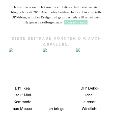
Ich bin Lisa – und ich kann nie still sitzen. Auf mein feenstaub
blogge ich seit 2013 über meine Leidenschaften: Das sind tolle
DIY-Ideen, schickes Design und ganz besondere Illustrationen.
Hauptsache selbstgemacht!
Mehr über mich
.
DIESE BEITRÄGE KÖNNTEN DIR AUCH
GEFALLEN:
DIY Ikea
DIY Deko-
Hack: Mini-
Idee:
Kommode
Laternen-
aus Moppe
Ich bringe
Windlicht