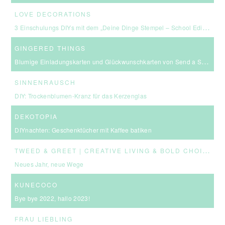
LOVE DECORATIONS
3 Einschulungs DIYs mit dem „Deine Dinge Stempel – School Edition“ #BackToSchool + Gewinnspiel
GINGERED THINGS
Blumige Einladungskarten und Glückwunschkarten von Send a Smile
SINNENRAUSCH
DIY: Trockenblumen-Kranz für das Kerzenglas
DEKOTOPIA
DIYnachten: Geschenktücher mit Kaffee batiken
T
WEED & GREET | CREATIVE LIVING & BOLD CHOICES
Neues Jahr, neue Wege
KUNECOCO
Bye bye 2022, hallo 2023!
FRAU LIEBLING