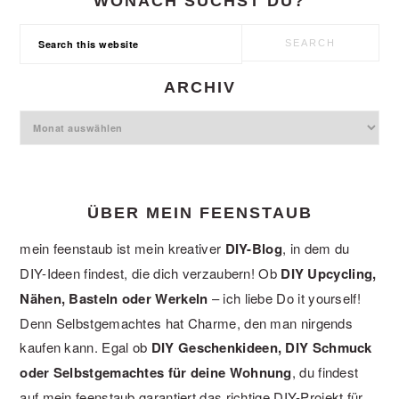
WONACH SUCHST DU?
Search
this
website
ARCHIV
Archiv
ÜBER MEIN FEENSTAUB
mein feenstaub ist mein kreativer
DIY-Blog
, in dem du
DIY-Ideen findest, die dich verzaubern! Ob
DIY Upcycling,
Nähen, Basteln oder Werkeln
– ich liebe Do it yourself!
Denn Selbstgemachtes hat Charme, den man nirgends
kaufen kann. Egal ob
DIY Geschenkideen, DIY Schmuck
oder Selbstgemachtes für deine Wohnung
, du findest
auf mein feenstaub garantiert das richtige DIY-Projekt für