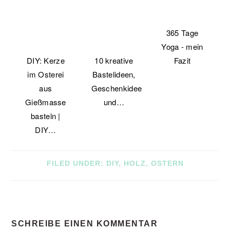
365 Tage
Yoga - mein
DIY: Kerze
10 kreative
Fazit
im Osterei
Bastelideen,
aus
Geschenkideen
Gießmasse
und…
basteln |
DIY…
FILED UNDER:
DIY
,
HOLZ
,
OSTERN
READER
SCHREIBE EINEN KOMMENTAR
INTERACTIONS