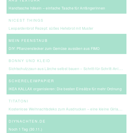
Handtasche häkeln – einfache Tasche für Anfängerinnen
NICEST THINGS
Leopardenbrot Rezept: süßes Hefebrot mit Muster
MEIN FEENSTAUB
DIY: Pflanzenstecker zum Gemüse aussäen aus FIMO
BONNY UND KLEID
Sichtschutzzaun aus Lärche selbst bauen – Schritt-für-Schritt-Anleitung & Kosten
SCHERELEIMPAPIER
IKEA KALLAX organisieren: Die besten Einsätze für mehr Ordnung
TITATONI
Kostenlose Weihnachtsdeko zum Ausdrucken – eine kleine Girlande für euer Zuhause ☆
DIYNACHTEN.DE
Noch 1 Tag (30.11.)