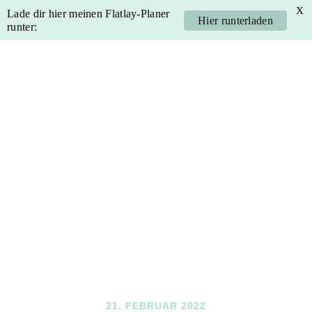
X
Lade dir hier meinen Flatlay-Planer
Hier runterladen
runter:
Skip
Skip
Skip
Skip
to
to
to
to
primary
main
primary
footer
navigation
content
sidebar
21. FEBRUAR 2022