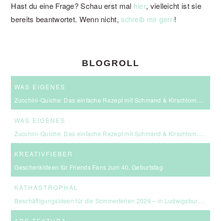
Hast du eine Frage? Schau erst mal
, vielleicht ist sie
hier
bereits beantwortet. Wenn nicht,
!
schreib mir gern
BLOGROLL
WAS EIGENES
Zucchini-Quiche: Das einfache Rezept mit Schmand & Kirschtomaten
WAS EIGENES
Zucchini-Quiche: Das einfache Rezept mit Schmand & Kirschtomaten
KREATIVFIEBER
Geschenkideen für Friends Fans zum 40. Geburtstag
KATHASTROPHAL
Beschäftigungsideen für die Sommerferien 2026 – in Ludwigsburg, Stuttgart & Umgebung
ARS TEXTURA