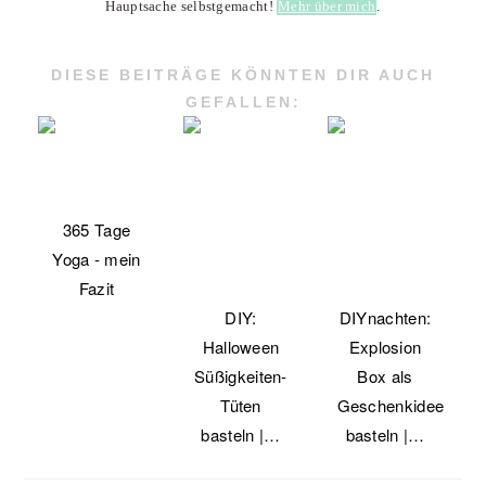
Hauptsache selbstgemacht!
Mehr über mich
.
DIESE BEITRÄGE KÖNNTEN DIR AUCH
GEFALLEN:
365 Tage
Yoga - mein
Fazit
DIY:
DIYnachten:
Halloween
Explosion
Süßigkeiten-
Box als
Tüten
Geschenkidee
basteln |…
basteln |…