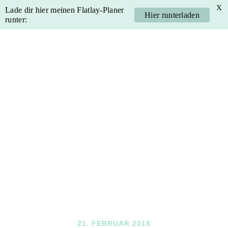
X
Lade dir hier meinen Flatlay-Planer
Hier runterladen
runter:
Skip
Skip
Skip
Skip
to
to
to
to
primary
main
primary
footer
navigation
content
sidebar
21. FEBRUAR 2018