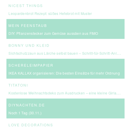
NICEST THINGS
Leopardenbrot Rezept: süßes Hefebrot mit Muster
MEIN FEENSTAUB
DIY: Pflanzenstecker zum Gemüse aussäen aus FIMO
BONNY UND KLEID
Sichtschutzzaun aus Lärche selbst bauen – Schritt-für-Schritt-Anleitung & Kosten
SCHERELEIMPAPIER
IKEA KALLAX organisieren: Die besten Einsätze für mehr Ordnung
TITATONI
Kostenlose Weihnachtsdeko zum Ausdrucken – eine kleine Girlande für euer Zuhause ☆
DIYNACHTEN.DE
Noch 1 Tag (30.11.)
LOVE DECORATIONS