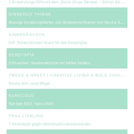
3 Einschulungs DIYs mit dem „Deine Dinge Stempel – School Edition“ #BackToSchool + Gewinnspiel
GINGERED THINGS
Blumige Einladungskarten und Glückwunschkarten von Send a Smile
SINNENRAUSCH
DIY: Trockenblumen-Kranz für das Kerzenglas
DEKOTOPIA
DIYnachten: Geschenktücher mit Kaffee batiken
T
WEED & GREET | CREATIVE LIVING & BOLD CHOICES
Neues Jahr, neue Wege
KUNECOCO
Bye bye 2022, hallo 2023!
FRAU LIEBLING
7 Heilkräuter gegen Menstruationsbeschwerden