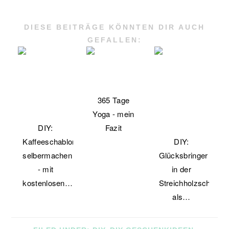
DIESE BEITRÄGE KÖNNTEN DIR AUCH
GEFALLEN:
365 Tage
Yoga - mein
DIY:
Fazit
Kaffeeschablonen
DIY:
selbermachen
Glücksbringer
- mit
in der
kostenlosen…
Streichholzschachte
als…