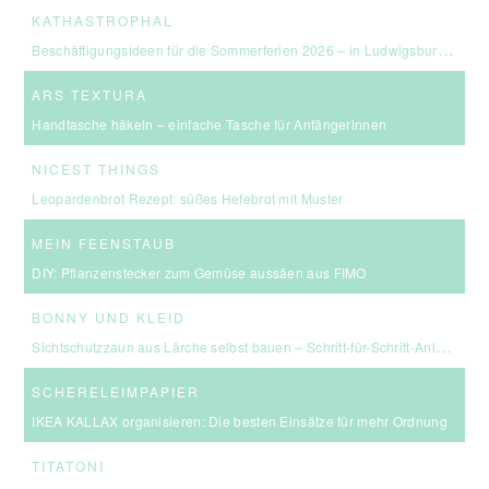
KATHASTROPHAL
Beschäftigungsideen für die Sommerferien 2026 – in Ludwigsburg, Stuttgart & Umgebung
ARS TEXTURA
Handtasche häkeln – einfache Tasche für Anfängerinnen
NICEST THINGS
Leopardenbrot Rezept: süßes Hefebrot mit Muster
MEIN FEENSTAUB
DIY: Pflanzenstecker zum Gemüse aussäen aus FIMO
BONNY UND KLEID
Sichtschutzzaun aus Lärche selbst bauen – Schritt-für-Schritt-Anleitung & Kosten
SCHERELEIMPAPIER
IKEA KALLAX organisieren: Die besten Einsätze für mehr Ordnung
TITATONI