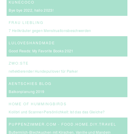
KUNECOCO
Bye bye 2022, hallo 2023!
FRAU LIEBLING
7 Heilkräuter gegen Menstruationsbeschwerden
LULOVESHANDMADE
Good Reads: My Favorite Books 2021
ZWO:STE
reflektierender Hundepullover für Parker
AENTSCHIES BLOG
Balkonplanung 2019
HOME OF HUMMINGBIRDS
Kolibri und Scanner-Persönlichkeit: Ist das das Gleiche?
PUPPENZIMMER.COM - FOOD.HOME.DIY.TRAVEL
Buttermilch-Blechkuchen mit Kirschen, Vanille und Mandeln