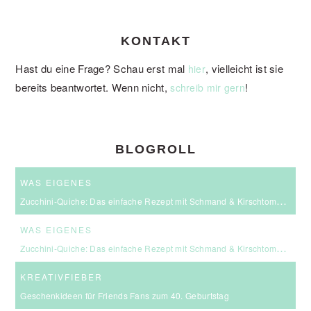
KONTAKT
Hast du eine Frage? Schau erst mal
, vielleicht ist sie
hier
bereits beantwortet. Wenn nicht,
!
schreib mir gern
BLOGROLL
WAS EIGENES
Zucchini-Quiche: Das einfache Rezept mit Schmand & Kirschtomaten
WAS EIGENES
Zucchini-Quiche: Das einfache Rezept mit Schmand & Kirschtomaten
KREATIVFIEBER
Geschenkideen für Friends Fans zum 40. Geburtstag