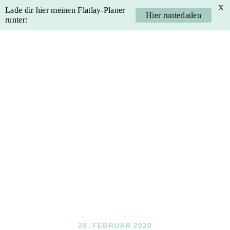
X
Lade dir hier meinen Flatlay-Planer
Hier runterladen
runter:
Skip
Skip
Skip
Skip
to
to
to
to
primary
main
primary
footer
navigation
content
sidebar
28. FEBRUAR 2020