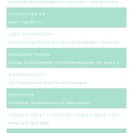
Kostenlose Weihnachtsdeko zum Ausdrucken – eine kleine Girlande für euer Zuhause ☆
DIYNACHTEN.DE
Noch 1 Tag (30.11.)
LOVE DECORATIONS
3 Einschulungs DIYs mit dem „Deine Dinge Stempel – School Edition“ #BackToSchool + Gewinnspiel
GINGERED THINGS
Blumige Einladungskarten und Glückwunschkarten von Send a Smile
SINNENRAUSCH
DIY: Trockenblumen-Kranz für das Kerzenglas
DEKOTOPIA
DIYnachten: Geschenktücher mit Kaffee batiken
T
WEED & GREET | CREATIVE LIVING & BOLD CHOICES
Neues Jahr, neue Wege