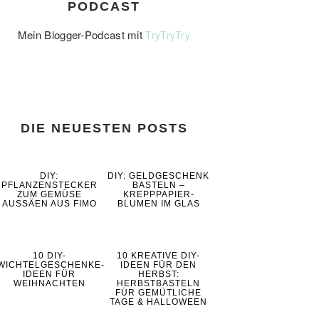
PODCAST
Mein Blogger-Podcast mit
TryTryTry
DIE NEUESTEN POSTS
DIY:
DIY: GELDGESCHENK
PFLANZENSTECKER
BASTELN –
ZUM GEMÜSE
KREPPPAPIER-
AUSSÄEN AUS FIMO
BLUMEN IM GLAS
10 DIY-
10 KREATIVE DIY-
WICHTELGESCHENKE-
IDEEN FÜR DEN
IDEEN FÜR
HERBST:
WEIHNACHTEN
HERBSTBASTELN
FÜR GEMÜTLICHE
TAGE & HALLOWEEN