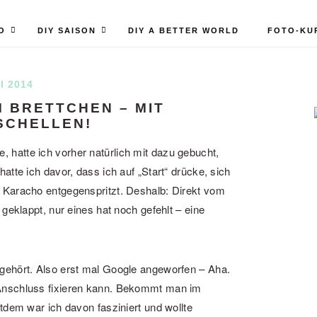
O
DIY SAISON
DIY A BETTER WORLD
FOTO-KU
I 2014
M BRETTCHEN – MIT
SCHELLEN!
hatte ich vorher natürlich mit dazu gebucht,
atte ich davor, dass ich auf „Start“ drücke, sich
 Karacho entgegenspritzt. Deshalb: Direkt vom
geklappt, nur eines hat noch gefehlt – eine
gehört. Also erst mal Google angeworfen – Aha.
Anschluss fixieren kann. Bekommt man im
tdem war ich davon fasziniert und wollte