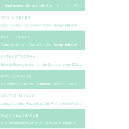
Johannisbeerschmandschnitten – einfaches Blechkuchen Rezept
WAS EIGENES
Zucchini-Quiche: Das einfache Rezept mit Schmand & Kirschtomaten
WAS EIGENES
Zucchini-Quiche: Das einfache Rezept mit Schmand & Kirschtomaten
KATHASTROPHAL
Beschäftigungsideen für die Sommerferien 2026 – in Ludwigsburg, Stuttgart & Umgebung
ARS TEXTURA
Handtasche häkeln – einfache Tasche für Anfängerinnen
NICEST THINGS
Leopardenbrot Rezept: süßes Hefebrot mit Muster
MEIN FEENSTAUB
DIY: Pflanzenstecker zum Gemüse aussäen aus FIMO