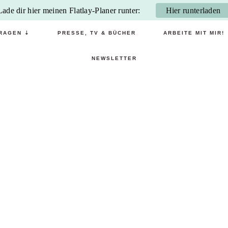
Lade dir hier meinen Flatlay-Planer runter:
Hier runterladen
RAGEN ⇣
PRESSE, TV & BÜCHER
ARBEITE MIT MIR!
NEWSLETTER