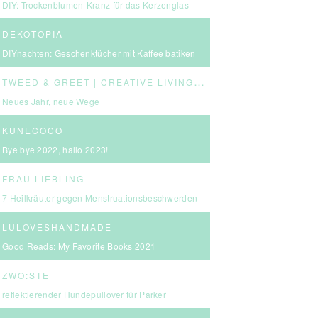
DIY: Trockenblumen-Kranz für das Kerzenglas
DEKOTOPIA
DIYnachten: Geschenktücher mit Kaffee batiken
T
WEED & GREET | CREATIVE LIVING & BOLD CHOICES
Neues Jahr, neue Wege
KUNECOCO
Bye bye 2022, hallo 2023!
FRAU LIEBLING
7 Heilkräuter gegen Menstruationsbeschwerden
LULOVESHANDMADE
Good Reads: My Favorite Books 2021
ZWO:STE
reflektierender Hundepullover für Parker