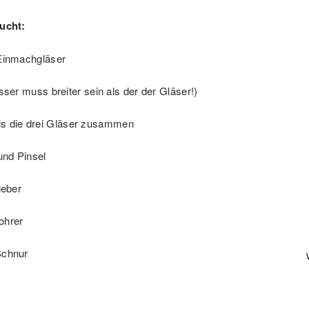
aucht:
 Einmachgläser
er muss breiter sein als der der Gläser!)
 als die drei Gläser zusammen
und Pinsel
leber
ohrer
Schnur