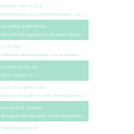
BONNY UND KLEID
Sichtschutzzaun aus Lärche selbst bauen – Schritt-für-Schritt-Anleitung & Kosten
SCHERELEIMPAPIER
IKEA KALLAX organisieren: Die besten Einsätze für mehr Ordnung
TITATONI
Kostenlose Weihnachtsdeko zum Ausdrucken – eine kleine Girlande für euer Zuhause ☆
DIYNACHTEN.DE
Noch 1 Tag (30.11.)
LOVE DECORATIONS
3 Einschulungs DIYs mit dem „Deine Dinge Stempel – School Edition“ #BackToSchool + Gewinnspiel
GINGERED THINGS
Blumige Einladungskarten und Glückwunschkarten von Send a Smile
SINNENRAUSCH