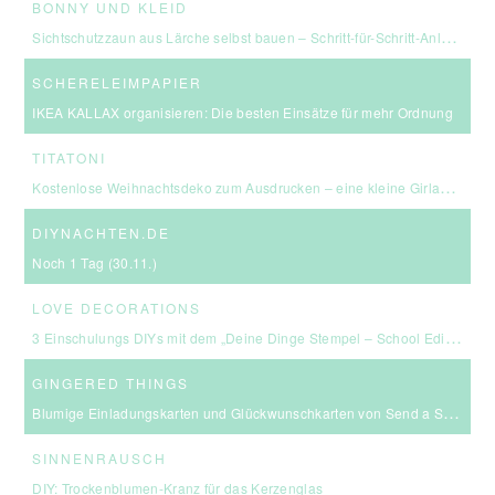
BONNY UND KLEID
Sichtschutzzaun aus Lärche selbst bauen – Schritt-für-Schritt-Anleitung & Kosten
SCHERELEIMPAPIER
IKEA KALLAX organisieren: Die besten Einsätze für mehr Ordnung
TITATONI
Kostenlose Weihnachtsdeko zum Ausdrucken – eine kleine Girlande für euer Zuhause ☆
DIYNACHTEN.DE
Noch 1 Tag (30.11.)
LOVE DECORATIONS
3 Einschulungs DIYs mit dem „Deine Dinge Stempel – School Edition“ #BackToSchool + Gewinnspiel
GINGERED THINGS
Blumige Einladungskarten und Glückwunschkarten von Send a Smile
SINNENRAUSCH
DIY: Trockenblumen-Kranz für das Kerzenglas