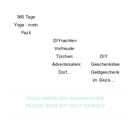
365 Tage
Yoga - mein
Fazit
DIYnachten
Vorfreude-
Türchen:
DIY
Adventskalender-
Geschenkidee:
Dorf…
Geldgeschenk
im Glück…
FILED UNDER:
DIY
,
WEIHNACHTEN
TAGGED WITH:
DIY
,
DO IT YOURSELF