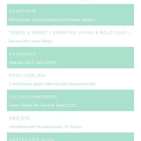
DEKOTOPIA
DIYnachten: Geschenktücher mit Kaffee batiken
T
WEED & GREET | CREATIVE LIVING & BOLD CHOICES
Neues Jahr, neue Wege
KUNECOCO
Bye bye 2022, hallo 2023!
FRAU LIEBLING
7 Heilkräuter gegen Menstruationsbeschwerden
LULOVESHANDMADE
Good Reads: My Favorite Books 2021
ZWO:STE
reflektierender Hundepullover für Parker
AENTSCHIES BLOG