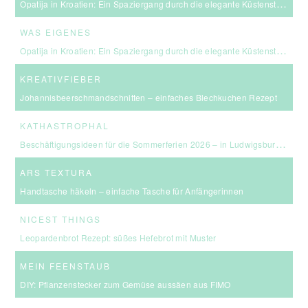
Opatija in Kroatien: Ein Spaziergang durch die elegante Küstenstadt an der Kvarner Bucht
WAS EIGENES
Opatija in Kroatien: Ein Spaziergang durch die elegante Küstenstadt an der Kvarner Bucht
KREATIVFIEBER
Johannisbeerschmandschnitten – einfaches Blechkuchen Rezept
KATHASTROPHAL
Beschäftigungsideen für die Sommerferien 2026 – in Ludwigsburg, Stuttgart & Umgebung
ARS TEXTURA
Handtasche häkeln – einfache Tasche für Anfängerinnen
NICEST THINGS
Leopardenbrot Rezept: süßes Hefebrot mit Muster
MEIN FEENSTAUB
DIY: Pflanzenstecker zum Gemüse aussäen aus FIMO