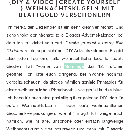
{DIY & VIDEO│CREATE YOURSELF
…} WEIHNACHTSKUGELN MIT
BLATTGOLD VERSCHÖNERN
Ihr merkt, der Dezember ist ein sehr kreativer Monat! Und
schon folgt der nächste tolle Blogger-Adventskalender, bei
dem ich mit dabei sein darf:
Create yourself a merry little
Christmas
, ein superschöner DIY-Adventskalender. Es gibt
also jeden Tag eine tolle weihnachtliche Idee für euch.
Gestern hat Yvonne von
Mohntage
das 12. Türchen
geöffnet. Ich rate euch dringend, bei Yvonne nochmal
vorbeizuschauen, da gibt es nämlich geniale Printables für
einen weihnachtlichen Photobooth – wie genial ist das bitte!
Ich habe für euch eine pastellig-glitzer-goldene DIY-Idee für
euren Weihnachtsbaum – oder eure weihnachtlichen
Geschenkverpackungen, wie ihr mögt! Ich zeige euch
nämlich, wie ihr alte, unschöne oder einfach langweilige
Weihnachtskugeln erst besprayen und dann mit Blattgold