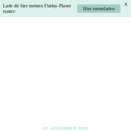
X
Lade dir hier meinen Flatlay-Planer
Hier runterladen
runter:
Skip
Skip
Skip
Skip
to
to
to
to
primary
main
primary
footer
navigation
content
sidebar
23. NOVEMBER 2020