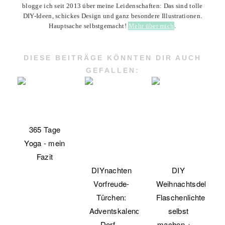
blogge ich seit 2013 über meine Leidenschaften: Das sind tolle
DIY-Ideen, schickes Design und ganz besondere Illustrationen.
Hauptsache selbstgemacht!
Mehr über mich
.
DIESE BEITRÄGE KÖNNTEN DIR AUCH
GEFALLEN:
365 Tage
Yoga - mein
Fazit
DIYnachten
DIY
Vorfreude-
Weihnachtsdeko:
Türchen:
Flaschenlichter
Adventskalender-
selbst
Dorf…
machen +…