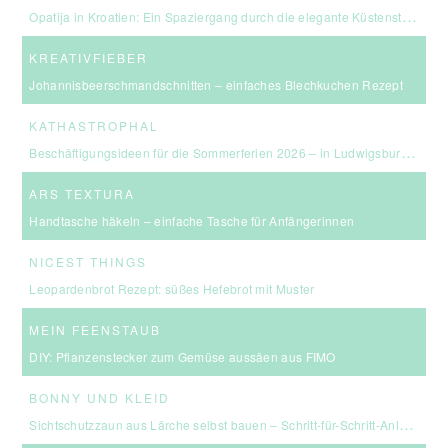
Opatija in Kroatien: Ein Spaziergang durch die elegante Küstenstadt an der Kvarner Bucht
KREATIVFIEBER
Johannisbeerschmandschnitten – einfaches Blechkuchen Rezept
KATHASTROPHAL
Beschäftigungsideen für die Sommerferien 2026 – in Ludwigsburg, Stuttgart & Umgebung
ARS TEXTURA
Handtasche häkeln – einfache Tasche für Anfängerinnen
NICEST THINGS
Leopardenbrot Rezept: süßes Hefebrot mit Muster
MEIN FEENSTAUB
DIY: Pflanzenstecker zum Gemüse aussäen aus FIMO
BONNY UND KLEID
Sichtschutzzaun aus Lärche selbst bauen – Schritt-für-Schritt-Anleitung & Kosten