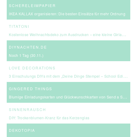
SCHERELEIMPAPIER
IKEA KALLAX organisieren: Die besten Einsätze für mehr Ordnung
TITATONI
Kostenlose Weihnachtsdeko zum Ausdrucken – eine kleine Girlande für euer Zuhause ☆
DIYNACHTEN.DE
Noch 1 Tag (30.11.)
LOVE DECORATIONS
3 Einschulungs DIYs mit dem „Deine Dinge Stempel – School Edition“ #BackToSchool + Gewinnspiel
GINGERED THINGS
Blumige Einladungskarten und Glückwunschkarten von Send a Smile
SINNENRAUSCH
DIY: Trockenblumen-Kranz für das Kerzenglas
DEKOTOPIA