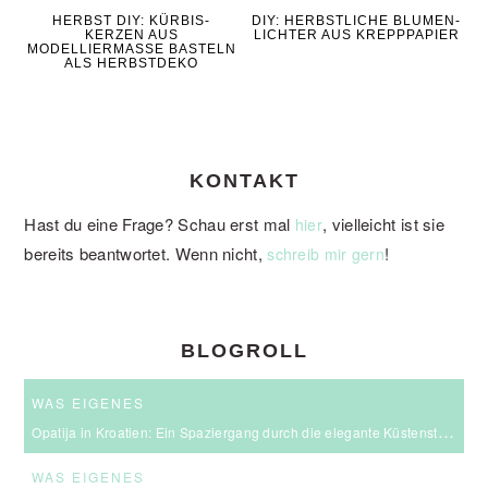
HERBST DIY: KÜRBIS-
DIY: HERBSTLICHE BLUMEN-
KERZEN AUS
LICHTER AUS KREPPPAPIER
MODELLIERMASSE BASTELN
ALS HERBSTDEKO
KONTAKT
Hast du eine Frage? Schau erst mal
, vielleicht ist sie
hier
bereits beantwortet. Wenn nicht,
!
schreib mir gern
BLOGROLL
WAS EIGENES
Opatija in Kroatien: Ein Spaziergang durch die elegante Küstenstadt an der Kvarner Bucht
WAS EIGENES