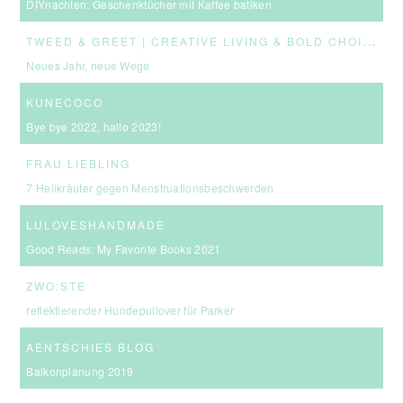
DIYnachten: Geschenktücher mit Kaffee batiken
T
WEED & GREET | CREATIVE LIVING & BOLD CHOICES
Neues Jahr, neue Wege
KUNECOCO
Bye bye 2022, hallo 2023!
FRAU LIEBLING
7 Heilkräuter gegen Menstruationsbeschwerden
LULOVESHANDMADE
Good Reads: My Favorite Books 2021
ZWO:STE
reflektierender Hundepullover für Parker
AENTSCHIES BLOG
Balkonplanung 2019