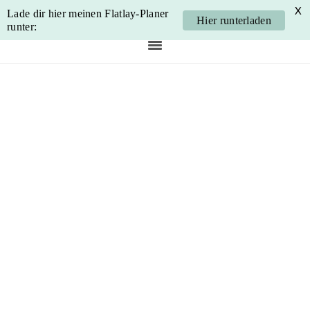
X
Lade dir hier meinen Flatlay-Planer
Hier runterladen
runter:
Skip
Skip
Skip
Skip
to
to
to
to
primary
main
primary
footer
navigation
content
sidebar