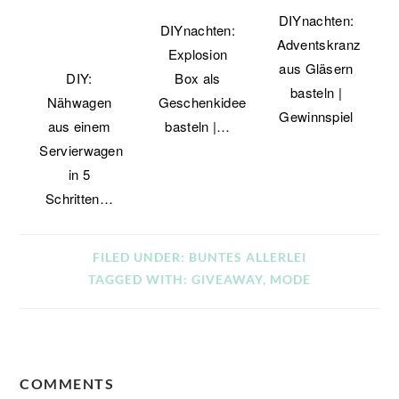
DIYnachten:
DIYnachten:
Adventskranz
Explosion
aus Gläsern
DIY:
Box als
basteln |
Nähwagen
Geschenkidee
Gewinnspiel
aus einem
basteln |…
Servierwagen
in 5
Schritten…
FILED UNDER:
BUNTES ALLERLEI
TAGGED WITH:
GIVEAWAY
,
MODE
READER
COMMENTS
INTERACTIONS