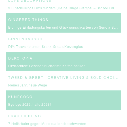
LOVE DECORATIONS
3 Einschulungs DIYs mit dem „Deine Dinge Stempel – School Edition“ #BackToSchool + Gewinnspiel
GINGERED THINGS
Blumige Einladungskarten und Glückwunschkarten von Send a Smile
SINNENRAUSCH
DIY: Trockenblumen-Kranz für das Kerzenglas
DEKOTOPIA
DIYnachten: Geschenktücher mit Kaffee batiken
T
WEED & GREET | CREATIVE LIVING & BOLD CHOICES
Neues Jahr, neue Wege
KUNECOCO
Bye bye 2022, hallo 2023!
FRAU LIEBLING
7 Heilkräuter gegen Menstruationsbeschwerden