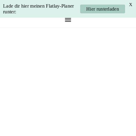
X
Lade dir hier meinen Flatlay-Planer
Hier runterladen
runter:
Skip
Skip
Skip
Skip
to
to
to
to
primary
main
primary
footer
navigation
content
sidebar