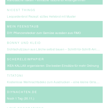
NICEST THINGS
Leopardenbrot Rezept: süßes Hefebrot mit Muster
MEIN FEENSTAUB
DIY: Pflanzenstecker zum Gemüse aussäen aus FIMO
BONNY UND KLEID
Sichtschutzzaun aus Lärche selbst bauen – Schritt-für-Schritt-Anleitung & Kosten
SCHERELEIMPAPIER
IKEA KALLAX organisieren: Die besten Einsätze für mehr Ordnung
TITATONI
Kostenlose Weihnachtsdeko zum Ausdrucken – eine kleine Girlande für euer Zuhause ☆
DIYNACHTEN.DE
Noch 1 Tag (30.11.)