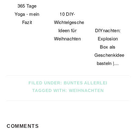
365 Tage
Yoga - mein
10 DIY-
Fazit
Wichtelgeschenke-
Ideen für
DIYnachten:
Weihnachten
Explosion
Box als
Geschenkidee
basteln |…
FILED UNDER:
BUNTES ALLERLEI
TAGGED WITH:
WEIHNACHTEN
READER
COMMENTS
INTERACTIONS